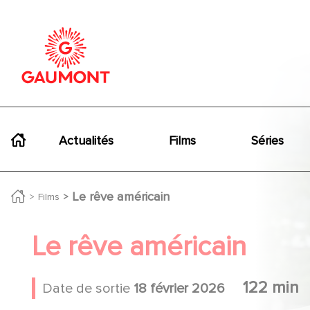
Aller au contenu principal
Panneau de gestion des cookies
Navigation principale
Actualités
Films
Séries
Le rêve américain
Films
Le rêve américain
122 min
Date de sortie
18 février 2026