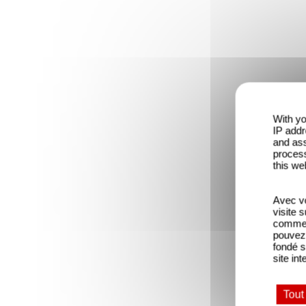
With yo
IP addr
and ass
process
this we
Avec vo
visite 
comme l
pouvez 
fondé s
site int
Tout