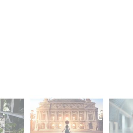
mini-série
Gaumont et Good Hero
La nouve
ceau
annoncent la suite de
Gaumont 
Ballerina
Desierto