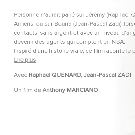
Personne n'aurait parié sur Jérémy (Raphaël Q
Amiens, ou sur Bouna (Jean-Pascal Zadi), lorsq
contacts, sans argent et avec un niveau d'angl
devenir des agents qui comptent en NBA.
Inspiré d'une histoire vraie, ce film raconte l
absolue pour le basket et leur amitié indéfecti
Lire plus
Américain.
Avec
Raphaël QUENARD, Jean-Pascal ZADI
Un film de
Anthony MARCIANO