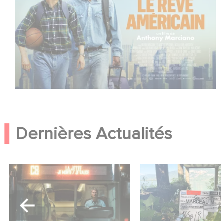
Dernières Actualités
Une date de sortie pour le
Le tournage de la 
nouveau film de Franck
Le Roman de Mar
Dubosc
Miller a débuté