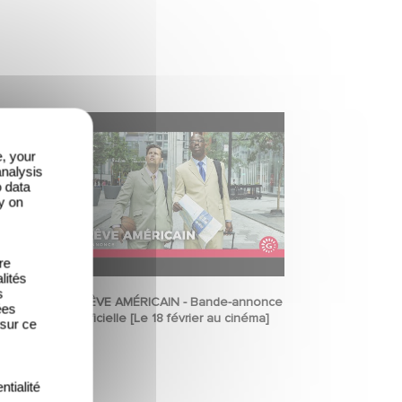
e, your
analysis
o data
y on
re
lités
s
LE RÊVE AMÉRICAIN - Bande-annonce
ées
officielle [Le 18 février au cinéma]
 sur ce
ntialité