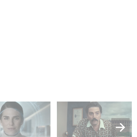
lle production
Mexico 86, est à retrouver
USA : « Futuro
dès maintenant sur Netflix
 »