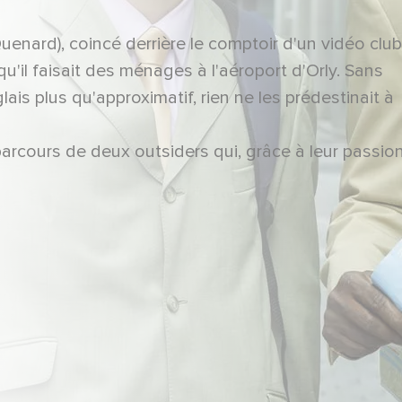
uenard), coincé derrière le comptoir d'un vidéo club
u'il faisait des ménages à l'aéroport d'Orly. Sans
ais plus qu'approximatif, rien ne les prédestinait à
e parcours de deux outsiders qui, grâce à leur passio
ble, ont bravé tous les obstacles pour réaliser leur 