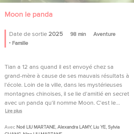
Moon le panda
Date de sortie
2025
98 min
Aventure
.
Famille
Tian a 12 ans quand il est envoyé chez sa
grand-mère à cause de ses mauvais résultats à
l'école. Loin de la ville, dans les mystérieuses
montagnes chinoises, il se lie d'amitié en secret
avec un panda qu'il nomme Moon. C'est le
Lire plus
début d'une incroyable aventure qui va
changer à tout jamais sa vie et celle de sa
Avec
Noé LIU MARTANE, Alexandra LAMY, Liu YE, Sylvia
famille.