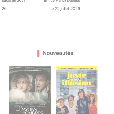
bosc
de Marceau Miller a débuté
2026
Le
19 juillet 2026
Nouveautés