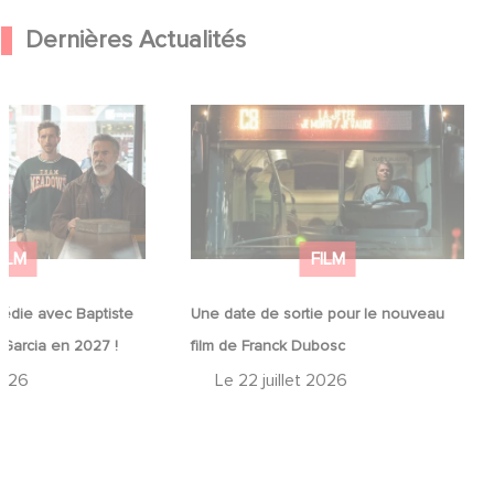
Dernières Actualités
médie avec
Une date de sortie pour le nouveau
in et José Garcia
film de Franck Dubosc
FILM
FILM
édie avec Baptiste
Une date de sortie pour le nouveau
 Garcia en 2027 !
film de Franck Dubosc
2026
Le
22 juillet 2026