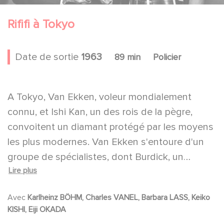
Rififi à Tokyo
Date de sortie
1963
89 min
Policier
A Tokyo, Van Ekken, voleur mondialement
connu, et Ishi Kan, un des rois de la pègre,
convoitent un diamant protégé par les moyens
les plus modernes. Van Ekken s'entoure d'un
groupe de spécialistes, dont Burdick, un
Lire plus
électronicien, et Mersen, qui veut venger un de
ses amis tué par Kan. Le vol réussit grâce au
Avec
Karlheinz BÖHM, Charles VANEL, Barbara LASS, Keiko
talent de Burdick. Mais au moment où Van
KISHI, Eiji OKADA
Ekken va partir avec le diamant, il est pris au