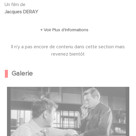
piège et se suicide pour éviter la prison. quant
Un film de
Jacques DERAY
à Mersen, il est abbatu par les hommes de Kan.
Il n'y a pas encore de contenu dans cette section mais
revenez bientôt
Galerie