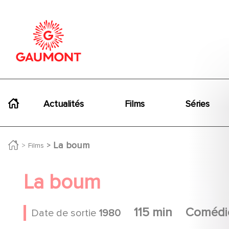
Aller au contenu principal
Panneau de gestion des cookies
Navigation principale
Actualités
Films
Séries
La boum
Films
La boum
115 min
Comédi
Date de sortie
1980