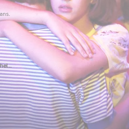
ans.
s
 SOUCHON