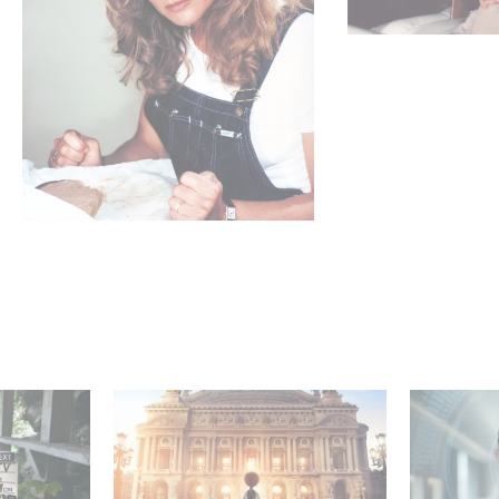
mini-série
Gaumont et Good Hero
La nouve
ceau
annoncent la suite de
Gaumont 
Ballerina
Desierto