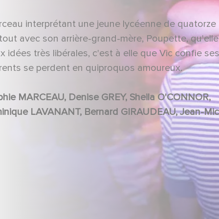
rceau interprétant une jeune lycéenne de quatorze 
urtout avec son arrière-grand-mère, Poupette, qu'elle
idées très libérales, c'est à elle que Vic confie se
arents se perdent en quiproquos amoureux.
Jean-Claude BOUILLAUD, Jacqueline DUC, Laurence MORVE, Robert LE BEAL, Janine