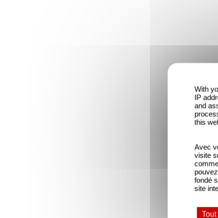
With yo
IP addr
and ass
process
this we
Avec vo
visite 
comme l
pouvez 
fondé s
site int
Tout