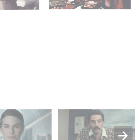
lle production
Mexico 86, est à retrouver
USA : « Futuro
dès maintenant sur Netflix
 »