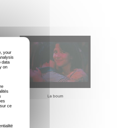
e, your
analysis
o data
y on
re
lités
s
La boum
ées
 sur ce
ntialité