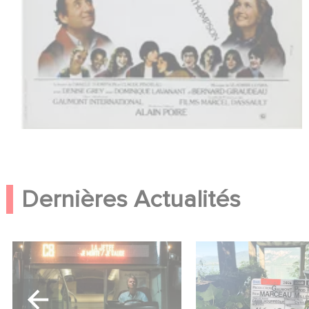
Dernières Actualités
Une date de sortie pour le
Le tournage de la 
nouveau film de Franck
Le Roman de Mar
Dubosc
Miller a débuté