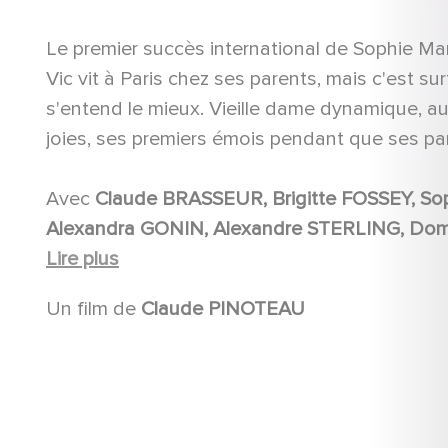
Le premier succès international de Sophie Ma
Vic vit à Paris chez ses parents, mais c'est s
s'entend le mieux. Vieille dame dynamique, aux 
joies, ses premiers émois pendant que ses p
Avec
Claude BRASSEUR, Brigitte FOSSEY, Sophie MARCEAU, Denise GREY, Sheila O'CONNOR,
Alexandra GONIN, Alexandre STERLING, Dominique LAVANANT, Bernard GIRAUDEAU, Jean-Michel
DUPUIS, Alain BEIGEL, Frédéric DE PASQUALE, Jean-Pierre CASTALDI, Annie SAVARIN, Léon
Lire plus
ZITRONE, Richard BOHRINGER, Michel LASORNE, Gérard LEMAIRE, Evelyne BELLEGO, Micheline
Un film de
Claude PINOTEAU
BOURDAY, Florence BRUNOLD, Robert DALBAN, Jacques ARDOUIN, Arièle SEMENOFF, Pierre JEAN,