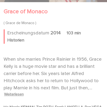
Grace of Monaco
( Grace de Monaco )
Erscheinungsdatum
2014
103 min
Historien
When she marries Prince Rainier in 1956, Grace
Kelly is a huge movie star and has a brilliant
carrier before her. Six years later Alfred
Hitchcock asks her to return to Hollywood to
play Marnie in his next film. But just then,
Weiterlesen
France is threatening to annex Monaco, the
country where she now reigns as its Princess.