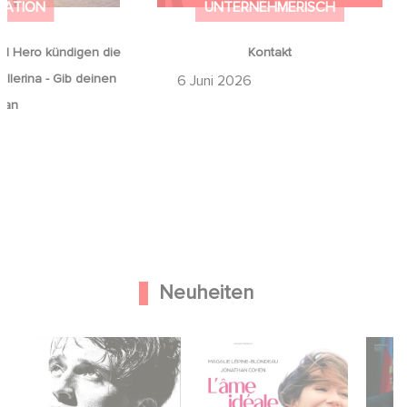
MATION
UNTERNEHMERISCH
d Hero kündigen die
Kontakt
llerina - Gib deinen
6 Juni 2026
 an
Neuheiten