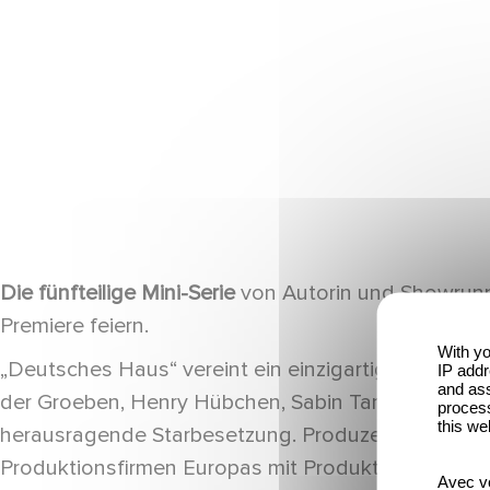
YouTube ist deaktiviert.
Erlauben
Die fünfteilige Mini-Serie
von Autorin und Showrunn
Premiere feiern.
With yo
„Deutsches Haus“ vereint ein einzigartiges Schaus
IP addr
and ass
der Groeben, Henry Hübchen, Sabin Tambrea, Aaron
process
this we
herausragende Starbesetzung. Produzentin der fün
Produktionsfirmen Europas mit Produktionen wie „Bar
Avec vo