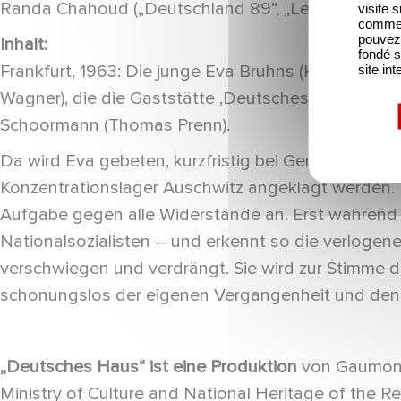
Randa Chahoud („Deutschland 89“, „Legal Affairs“)
visite 
comme l
pouvez 
Inhalt:
fondé s
Frankfurt, 1963: Die junge Eva Bruhns (Katharina S
site int
Wagner), die die Gaststätte ‚Deutsches Haus’ be
Schoormann (Thomas Prenn).
Da wird Eva gebeten, kurzfristig bei Gericht zu übe
Konzentrationslager Auschwitz angeklagt werden. E
Aufgabe gegen alle Widerstände an. Erst während 
Nationalsozialisten – und erkennt so die verlogen
verschwiegen und verdrängt. Sie wird zur Stimme 
schonungslos der eigenen Vergangenheit und den 
„Deutsches Haus“ ist eine Produktion
von Gaumont 
Ministry of Culture and National Heritage of the Re