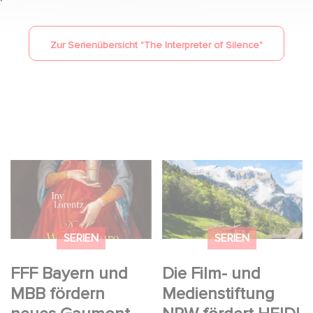
Zur Serienübersicht "
The Interpreter of Silence
"
FFF Bayern und MBB
Die Film- und
fördern neues
Medienstiftung NRW
Gaumont Projekt DIE
fördert HEIDI
WANDERHURE
SERIEN
SERIEN
FFF Bayern und
Die Film- und
MBB fördern
Medienstiftung