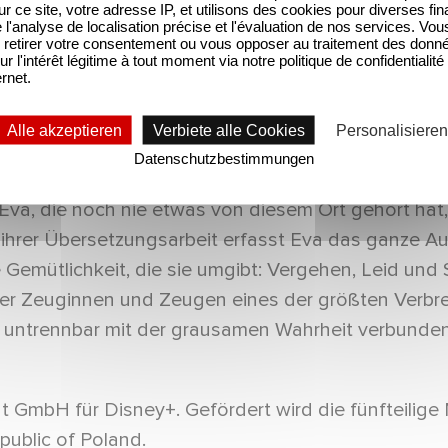
; für die Kamera zeichnen Andreas Köhler und Julia
sur ce site, votre adresse IP, et utilisons des cookies pour diverses fina
'analyse de localisation précise et l'évaluation de nos services. Vou
retirer votre consentement ou vous opposer au traitement des donn
ur l'intérêt légitime à tout moment via notre politique de confidentialité
tark), eine Dolmetscherin für polnische Sprache, le
ernet.
treiben. Alle erwarten Evas bevorstehende Verlob
Alle akzeptieren
Verbiete alle Cookies
Personalisieren
Datenschutzbestimmungen
rsetzen. Es ist der erste Strafprozess, bei dem ehem
va, die noch nie etwas von diesem Ort gehört hat, 
ihrer Übersetzungsarbeit erfasst Eva das ganze A
e Gemütlichkeit, die sie umgibt: Vergehen, Leid un
der Zeuginnen und Zeugen eines der größten Verbre
untrennbar mit der grausamen Wahrheit verbundene
GmbH für Disney+. Gefördert wird die fünfteilige M
public of Poland.