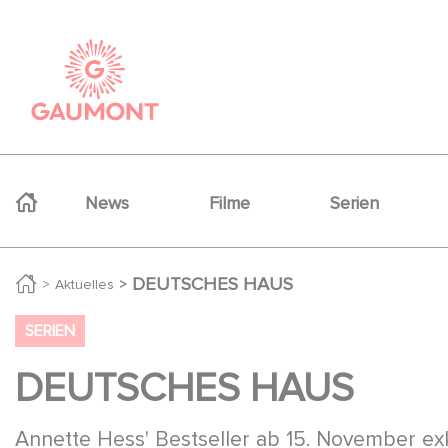
Direkt zum Inhalt
Cookie-Einstellungen
Navigation principale
News
Filme
Serien
DEUTSCHES HAUS
Aktuelles
SERIEN
DEUTSCHES HAUS
Annette Hess' Bestseller ab 15. November exk