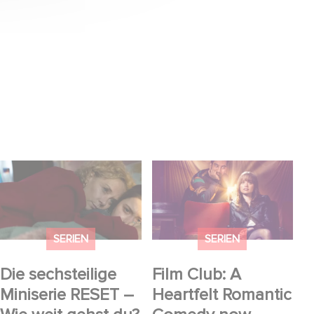
Die sechsteilige
Film Club: A Heartfelt
Miniserie RESET – Wie
Romantic Comedy
weit gehst du? jetzt
now Steaming
auf Disney+ streamen.
SERIEN
SERIEN
Die sechsteilige
Film Club: A
Miniserie RESET –
Heartfelt Romantic