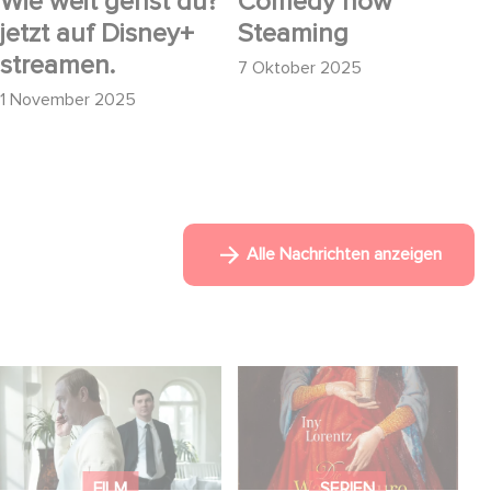
Wie weit gehst du?
Comedy now
jetzt auf Disney+
Steaming
streamen.
7 Oktober 2025
1 November 2025
Alle Nachrichten anzeigen
Macht, Geheimnisse,
FFF Bayern und MBB
Manipulation – wer
fördern neues
zieht die Fäden im
Gaumont Projekt DIE
Verborgenen?
WANDERHURE
FILM
SERIEN