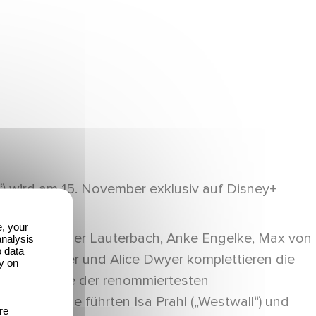
 wird am 15. November exklusiv auf Disney+
e, your
s Berben, Heiner Lauterbach, Anke Engelke, Max von
analysis
o data
ochen Wagner und Alice Dwyer komplettieren die
y on
nt GmbH, eine der renommiertesten
(ZDF). Regie führten Isa Prahl („Westwall“) und
re