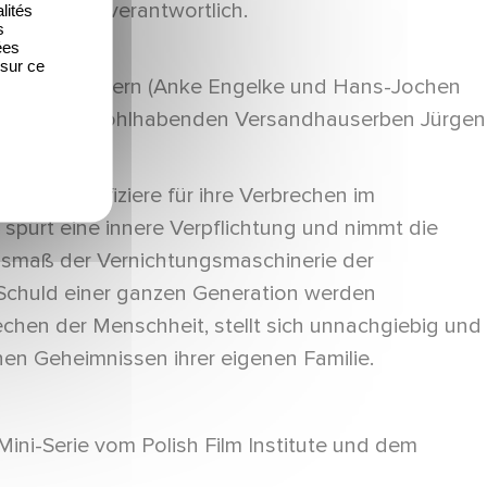
n Hohndorf verantwortlich.
lités
s
ées
 sur ce
bt bei ihren Eltern (Anke Engelke und Hans-Jochen
ung mit dem wohlhabenden Versandhauserben Jürgen
alige SS-Offiziere für ihre Verbrechen im
spürt eine innere Verpflichtung und nimmt die
usmaß der Vernichtungsmaschinerie der
d Schuld einer ganzen Generation werden
chen der Menschheit, stellt sich unnachgiebig und
n Geheimnissen ihrer eigenen Familie.
ini-Serie vom Polish Film Institute und dem