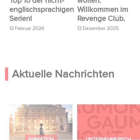
Top 10 der nicht-
wollen:
englischsprachigen
Willkommen im
Serien!
Revenge Club.
12 Februar 2026
12 Dezember 2025
Aktuelle Nachrichten
Gaumont und Good
Kontakt
Hero kündigen die
Fortsetzung von
Ballerina - Gib deinen
ANIMATION
UNTERNEHMERISCH