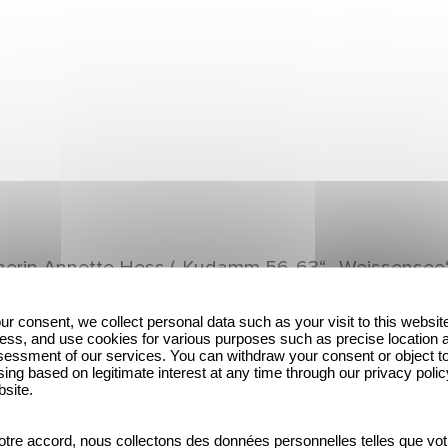
erin Annette Hess („Kudamm 56-63“, „Weissensee“)
ur consent, we collect personal data such as your visit to this websit
piel-Ensemble vor der Kamera: Katharina Stark, Iri
ess, and use cookies for various purposes such as precise location 
essment of our services. You can withdraw your consent or object t
 Altaras, Thomas Prenn, Ricarda Seifried, Hans-J
ing based on legitimate interest at any time through our privacy polic
bsite.
fteiligen Miniserie ist Sabine de Mardt für Gaumo
baren“ (Netflix), „Die Wespe“ (Sky) und „Westwall“ 
tre accord, nous collectons des données personnelles telles que vot