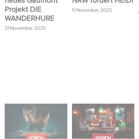
neues Gaumont
NRW fördert HEIDI
Projekt DIE
11 November 2025
WANDERHURE
21 November 2025
Unfamiliar ist auf Platz
Wenn gebrochene
1 der Netflix Top 10 der
Herzen Rache wollen:
nicht-
Willkommen im
englischsprachigen
Revenge Club.
SERIEN
SERIEN