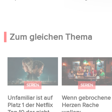
Zum gleichen Thema
Unfamiliar ist auf Platz
Wenn gebrochene
1 der Netflix Top 10 der
Herzen Rache wollen:
nicht-
Willkommen im
englischsprachigen
Revenge Club.
SERIEN
SERIEN
Serien!
Unfamiliar ist auf
Wenn gebrochene
Platz 1 der Netflix
Herzen Rache