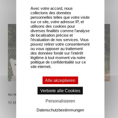
Avec votre accord, nous
collectons des données
personnelles telles que votre visite
sur ce site, votre adresse IP, et
utilisons des cookies pour
Au revoir Michel Piccoli !
diverses finalités comme l'analyse
de localisation précise et
l'évaluation de nos services. Vous
pouvez retirer votre consentement
ou vous opposer au traitement
des données fondé sur l'intérêt
légitime à tout moment via notre
politique de confidentialité sur ce
site internet.
Alle akzeptieren
HISTORIE
Verbiete alle Cookies
Au revoir Michel Piccoli !
Personalisieren
19 Mai 2020
Datenschutzbestimmungen