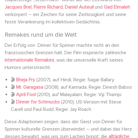
Jacques Brel, Pierre Richard, Daniel Auteuil
und
Gad Elmaleh
verkörpert – ein Zeichen für seine Zeitlosigkeit und seine
feste Verankerung im kollektiven Gedächtnis.
Remakes rund um die Welt
Der Erfolg von Dinner für Spinner machte nicht an den
französischen Grenzen halt. Der Film inspirierte zahlreiche
internationale Remakes
, was die universelle Kraft seines
Humors unterstreicht:
🎬
Bheja Fry
(2007), auf Hindi, Regie: Sagar Ballary
🎬
Mr. Garagasa
(2008), auf Kannada, Regie: Dinesh Baboo
🎬
April Fool
(2010), auf Malayalam, Regie: Viji Thampi
🎬
Dinner for Schmucks
(2010), US-Version mit Steve
Carell und Paul Rudd, Regie: Jay Roach
Diese Adaptionen zeigen, dass der Geist von Dinner für
Spinner kulturelle Grenzen überwindet – und dabei das Herz
dessen bewahrt, was uns zum Lachen bringt: die
alltägliche