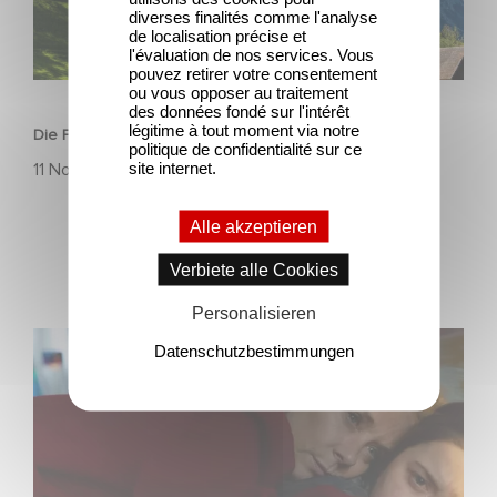
diverses finalités comme l'analyse
de localisation précise et
l'évaluation de nos services. Vous
pouvez retirer votre consentement
SERIEN
ou vous opposer au traitement
des données fondé sur l'intérêt
légitime à tout moment via notre
Die Film- und Medienstiftung NRW fördert HEIDI
politique de confidentialité sur ce
site internet.
11 November 2025
Alle akzeptieren
Verbiete alle Cookies
Personalisieren
Die sechsteilige Miniserie RESET – Wie weit gehst du?
Datenschutzbestimmungen
jetzt auf Disney+ streamen.