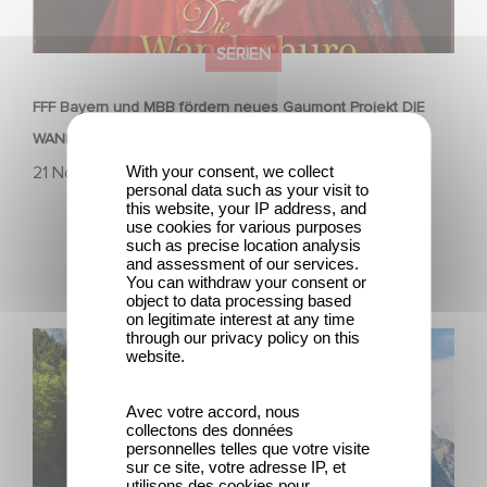
SERIEN
FFF Bayern und MBB fördern neues Gaumont Projekt DIE
WANDERHURE
With your consent, we collect
21 November 2025
personal data such as your visit to
this website, your IP address, and
use cookies for various purposes
such as precise location analysis
and assessment of our services.
You can withdraw your consent or
object to data processing based
on legitimate interest at any time
through our privacy policy on this
Die Film- und Medienstiftung NRW fördert HEIDI
website.
Avec votre accord, nous
collectons des données
personnelles telles que votre visite
sur ce site, votre adresse IP, et
utilisons des cookies pour