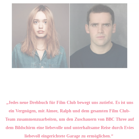
„Jedes neue Drehbuch für Film Club bewegt uns zutiefst. Es ist uns
ein Vergnügen, mit Aimee, Ralph und dem gesamten Film Club-
Team zusammenzuarbeiten, um den Zuschauern von BBC Three auf
dem Bildschirm eine liebevolle und unterhaltsame Reise durch Evies
liebevoll eingerichtete Garage zu ermöglichen.“