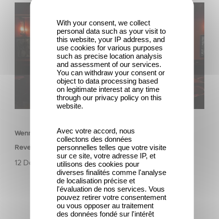
Wenn gebrochene Herzen Rache wollen: Willkommen im
Revenge Club.
With your consent, we collect
personal data such as your visit to
this website, your IP address, and
use cookies for various purposes
such as precise location analysis
and assessment of our services.
You can withdraw your consent or
object to data processing based
on legitimate interest at any time
through our privacy policy on this
website.
SERIEN
Avec votre accord, nous
Wenn gebrochene Herzen Rache wollen: Willkommen im
collectons des données
personnelles telles que votre visite
Revenge Club.
sur ce site, votre adresse IP, et
12 Dezember 2025
utilisons des cookies pour
diverses finalités comme l'analyse
de localisation précise et
l'évaluation de nos services. Vous
pouvez retirer votre consentement
ou vous opposer au traitement
des données fondé sur l'intérêt