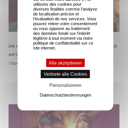
utilisons des cookies pour
diverses finalités comme l'analyse
de localisation précise et
l'évaluation de nos services. Vous
pouvez retirer votre consentement
ou vous opposer au traitement
SERIEN
des données fondé sur l'intérêt
légitime à tout moment via notre
politique de confidentialité sur ce
Die sechsteilige Miniserie RESET – Wie weit gehst du? jetzt
site internet.
auf Disney+ streamen.
Alle akzeptieren
1 November 2025
Verbiete alle Cookies
Personalisieren
Datenschutzbestimmungen
Film Club: A Heartfelt Romantic Comedy now Steaming