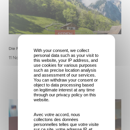
SERIEN
Die Film- und Medienstiftung NRW fördert HEIDI
With your consent, we collect
personal data such as your visit to
11 November 2025
this website, your IP address, and
use cookies for various purposes
such as precise location analysis
and assessment of our services.
You can withdraw your consent or
object to data processing based
on legitimate interest at any time
through our privacy policy on this
website.
Die sechsteilige Miniserie RESET – Wie weit gehst du?
jetzt auf Disney+ streamen.
Avec votre accord, nous
collectons des données
personnelles telles que votre visite
sur ce site, votre adresse IP, et