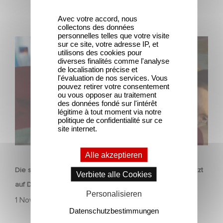
Avec votre accord, nous
collectons des données
personnelles telles que votre visite
Die sechsteilige Miniserie RESET – Wie weit gehst du?
sur ce site, votre adresse IP, et
utilisons des cookies pour
jetzt auf Disney+ streamen.
diverses finalités comme l'analyse
de localisation précise et
l'évaluation de nos services. Vous
pouvez retirer votre consentement
ou vous opposer au traitement
des données fondé sur l'intérêt
légitime à tout moment via notre
politique de confidentialité sur ce
site internet.
SERIEN
Alle akzeptieren
Die sechsteilige Miniserie RESET – Wie weit gehst du? jetzt
Verbiete alle Cookies
auf Disney+ streamen.
Personalisieren
1 November 2025
Datenschutzbestimmungen