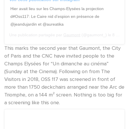
Hier avait lieu sur les Champs-Elysées la projection
d#Oss117: Le Caire nid d’espion en présence de
@jeandujardin et @aureatika
Une publication partagée par
Gaumont
(@gaumont_) le
8 Juil. 2019 à 3 :58 PDT
This marks the second year that Gaumont, the City
of Paris and the CNC have invited people to the
Champs Elysées for “Un dimanche au cinéma”
(Sunday at the Cinema). Following on from The
Visitors in 2018, OSS 117 was screened in front of
more than 1750 deckchairs arranged near the Arc de
Triomphe, on a 144 m² screen. Nothing is too big for
a screening like this one.