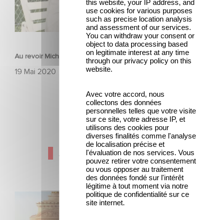
this website, your IP address, and
use cookies for various purposes
such as precise location analysis
and assessment of our services.
HISTORIE
You can withdraw your consent or
object to data processing based
on legitimate interest at any time
Au revoir Michel Piccoli !
through our privacy policy on this
website.
19 Mai 2020
Avec votre accord, nous
collectons des données
personnelles telles que votre visite
sur ce site, votre adresse IP, et
utilisons des cookies pour
diverses finalités comme l'analyse
de localisation précise et
Aktuelle Nachrichten
l'évaluation de nos services. Vous
pouvez retirer votre consentement
ou vous opposer au traitement
des données fondé sur l'intérêt
légitime à tout moment via notre
politique de confidentialité sur ce
Gaumont und Good Hero kündigen die Fortsetzung von
site internet.
Ballerina - Gib deinen Traum niemals auf an