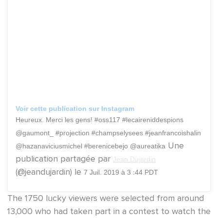
Voir cette publication sur Instagram
Heureux. Merci les gens! #oss117 #lecaireniddespions
@gaumont_ #projection #champselysees #jeanfrancoishalin
Une
@hazanaviciusmichel #berenicebejo @aureatika
publication partagée par
Jean Dujardin
(@jeandujardin) le
7 Juil. 2019 à 3 :44 PDT
The 1750 lucky viewers were selected from around
13,000 who had taken part in a contest to watch the