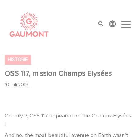
Direkt zum Inhalt
Cookie-Einstellungen
top menu
HISTORIE
OSS 117, mission Champs Elysées
10 Juli 2019
,
On July 7, OSS 117 appeared on the Champs-Elysées
!
And no, the most beautiful avenue on Earth wasn’t