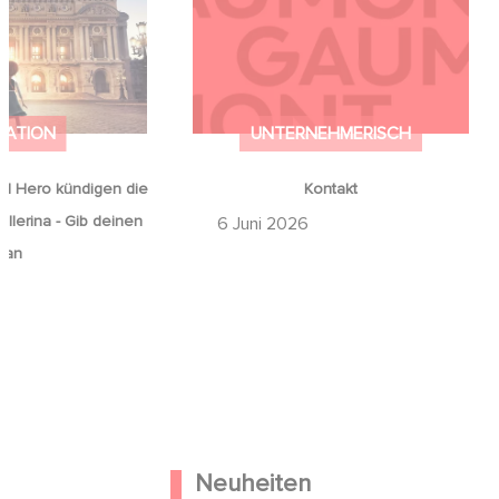
on Ballerina - Gib
mals auf an
MATION
UNTERNEHMERISCH
d Hero kündigen die
Kontakt
llerina - Gib deinen
6 Juni 2026
 an
Neuheiten