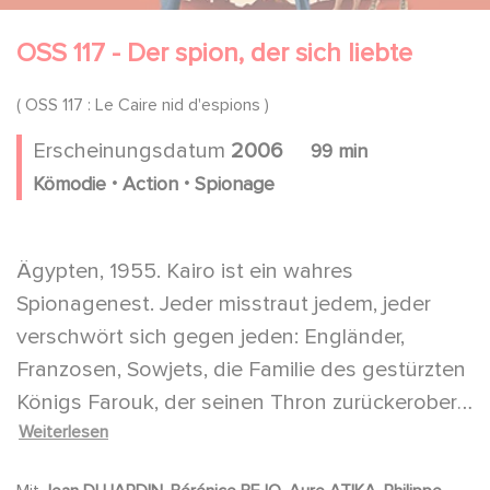
OSS 117 - Der spion, der sich liebte
( OSS 117 : Le Caire nid d'espions )
Erscheinungsdatum
2006
99 min
.
.
Kömodie
Action
Spionage
Ägypten, 1955. Kairo ist ein wahres
Spionagenest. Jeder misstraut jedem, jeder
verschwört sich gegen jeden: Engländer,
Franzosen, Sowjets, die Familie des gestürzten
Königs Farouk, der seinen Thron zurückerobern
Weiterlesen
will, die Adler von Cheops, eine religiöse Sekte,
die die Macht übernehmen will. Der Präsident