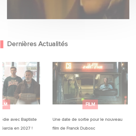
Dernières Actualités
médie avec
Une date de sortie pour le nouveau
in et José Garcia
film de Franck Dubosc
FILM
FILM
édie avec Baptiste
Une date de sortie pour le nouveau
 Garcia en 2027 !
film de Franck Dubosc