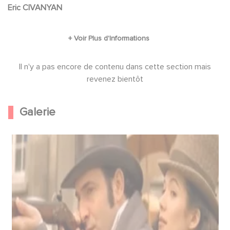
Valentin, par défi, va tout entreprendre pour la
Eric CIVANYAN
séduire et prouver qu'elle, comme toutes les
autres, ne vaut pas la peine d'être aimée.
Il n'y a pas encore de contenu dans cette section mais
revenez bientôt
Galerie