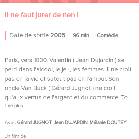
Il ne faut jurer de rien !
Date de sortie
2005
96 min
Comédie
Paris, vers 1830. Valentin ( Jean Dujardin ) se
perd dans l'alcool, le jeu, les femmes. Il ne croit
pas en la vie et sutout pas en l'amour. Son
oncle Van Buck ( Gérard Jugnot ) ne croit
qu'aux vertus de l'argent et du commerce. Tout
Lire plus
les sépare jusqu'au jour où Van Buck, pour
améliorer son image de marque et donc
Avec
Gérard JUGNOT, Jean DUJARDIN, Mélanie DOUTEY
s'enrichir encore plus, va vouloir faire épouser à
Valentin une jeune Baronne ( Mélanie Doutey ).
Un film de