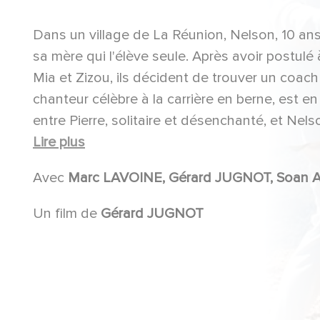
Dans un village de La Réunion, Nelson, 10 ans,
sa mère qui l'élève seule. Après avoir postulé 
Mia et Zizou, ils décident de trouver un coach
chanteur célèbre à la carrière en berne, est en 
entre Pierre, solitaire et désenchanté, et Nel
chant. Sera-t-il assez fort pour les rapproch
Lire plus
que Pierre retrouve l'envie de ses débuts ?
Avec
Un film de
Gérard JUGNOT