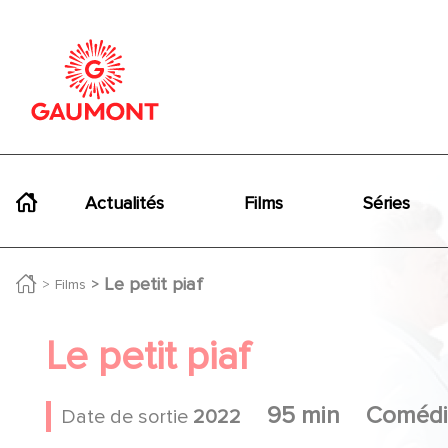
Aller au contenu principal
Panneau de gestion des cookies
Navigation principale
Actualités
Films
Séries
Le petit piaf
Films
Le petit piaf
95 min
Comédi
Date de sortie
2022