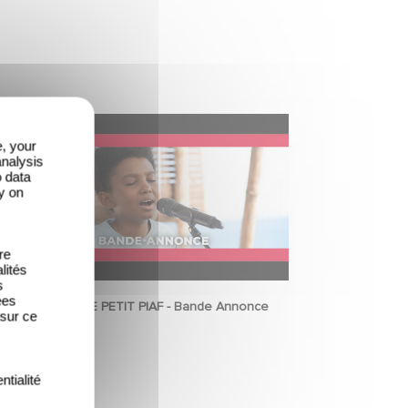
e, your
analysis
o data
y on
re
lités
s
ées
LE PETIT PIAF - Bande Annonce
 sur ce
ntialité