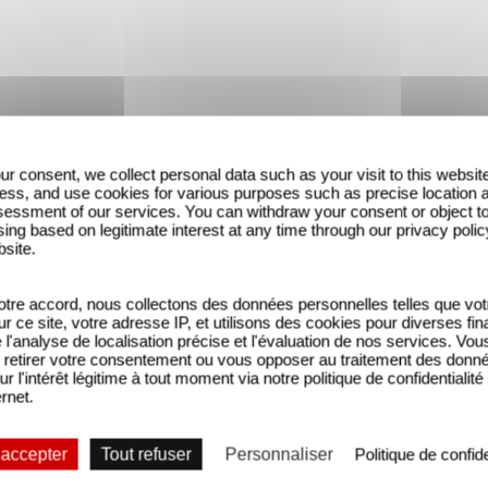
ur consent, we collect personal data such as your visit to this websit
ess, and use cookies for various purposes such as precise location 
essment of our services. You can withdraw your consent or object t
ing based on legitimate interest at any time through our privacy polic
bsite.
tre accord, nous collectons des données personnelles telles que vot
sur ce site, votre adresse IP, et utilisons des cookies pour diverses fina
'analyse de localisation précise et l'évaluation de nos services. Vou
retirer votre consentement ou vous opposer au traitement des donn
LE PETIT PIAF / FA
LE PETIT PIAF / Clip
ur l'intérêt légitime à tout moment via notre politique de confidentialité
ernet.
 accepter
Tout refuser
Personnaliser
Politique de confide