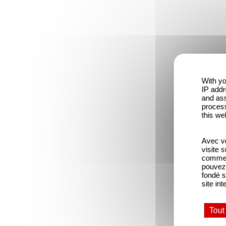
With yo
IP addr
and ass
process
this we
Avec vo
visite 
comme l
pouvez 
fondé s
site int
Tout