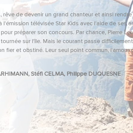
 rêve de devenir un grand chanteur et ainsi rendre 
à l'émission télévisée Star Kids avec l'aide de ses a
 pour préparer son concours. Par chance, Pierre Ler
tournée sur l'île. Mais le courant passe difficilement
son fier et obstiné. Leur seul point commun, l'amour 
er ? Assez fort pour que Nelson renoue avec sa mère
Marc LAVOINE, Gérard JUGNOT, Soan ARHIMANN, Stéfi CELMA, Philippe DUQUESNE