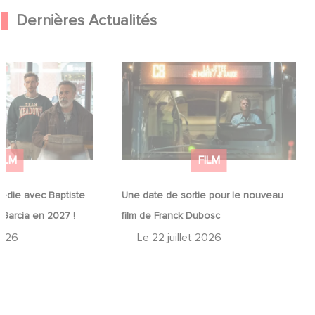
Dernières Actualités
médie avec
Une date de sortie pour le nouveau
in et José Garcia
film de Franck Dubosc
FILM
FILM
édie avec Baptiste
Une date de sortie pour le nouveau
 Garcia en 2027 !
film de Franck Dubosc
2026
Le
22 juillet 2026