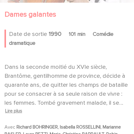
Dames galantes
Date de sortie
1990
101 min
Comédie
dramatique
Dans la seconde moitié du XVIe siècle,
Brantôme, gentilhomme de province, décide à
quarante ans, de quitter les champs de bataille
pour se consacrer à sa seule raison de vivre :
les femmes. Tombé gravement malade, il se
Lire plus
met à écrire sur toutes celles qu'il a aimées,
depuis Victorine, veuve sentimentale et
Avec
Richard BOHRINGER, Isabella ROSSELLINI, Marianne
passionnée, jusqu'à la fascinante Reine