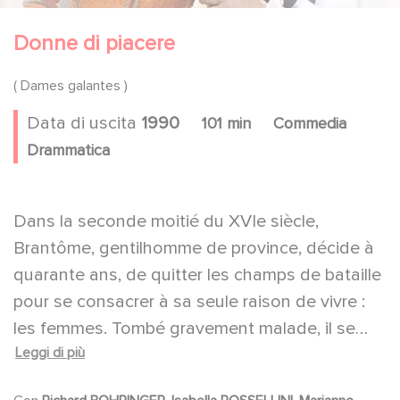
Donne di piacere
( Dames galantes )
Data di uscita
1990
101 min
Commedia
Drammatica
Dans la seconde moitié du XVIe siècle,
Brantôme, gentilhomme de province, décide à
quarante ans, de quitter les champs de bataille
pour se consacrer à sa seule raison de vivre :
les femmes. Tombé gravement malade, il se
Leggi di più
met à écrire sur toutes celles qu'il a aimées,
depuis Victorine, veuve sentimentale et