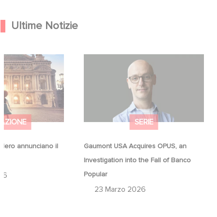
Ultime Notizie
Hero annunciano il
Gaumont USA Acquires OPUS, an
na
Investigation into the Fall of Banco
Popular
AZIONE
SERIE
ero annunciano il
Gaumont USA Acquires OPUS, an
a
Investigation into the Fall of Banco
Popular
26
23 Marzo 2026