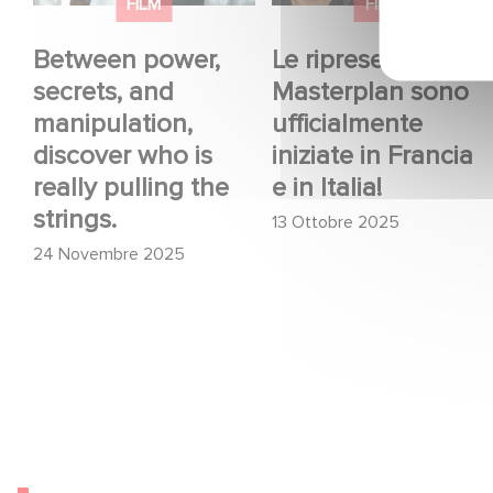
who is really pulling
Francia e in Italia!
FILM
FILM
the strings.
Between power,
Le riprese di
secrets, and
Masterplan sono
manipulation,
ufficialmente
discover who is
iniziate in Francia
really pulling the
e in Italia!
strings.
13 Ottobre 2025
24 Novembre 2025