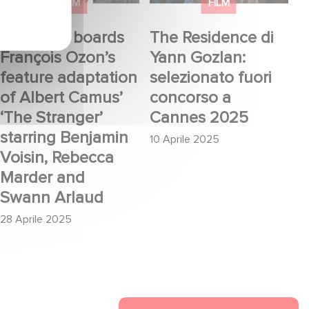
Albert Camus’ ‘The
Cannes 2025
FILM
FILM
Stranger’ starring
Gaumont boards
The Residence di
Benjamin Voisin,
François Ozon’s
Yann Gozlan:
Rebecca Marder and
feature adaptation
selezionato fuori
Swann Arlaud
of Albert Camus’
concorso a
‘The Stranger’
Cannes 2025
starring Benjamin
10 Aprile 2025
Voisin, Rebecca
Marder and
Swann Arlaud
28 Aprile 2025