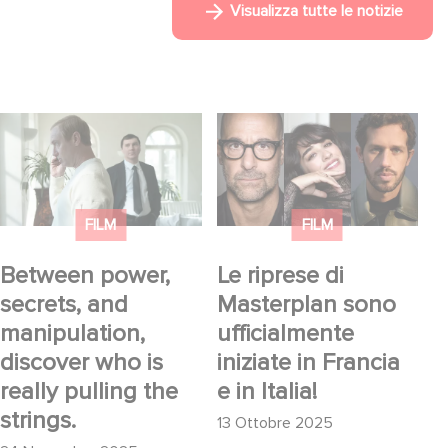
Visualizza tutte le notizie
Between power,
Le riprese di
secrets, and
Masterplan sono
manipulation, discover
ufficialmente iniziate in
who is really pulling
Francia e in Italia!
FILM
FILM
the strings.
Between power,
Le riprese di
secrets, and
Masterplan sono
manipulation,
ufficialmente
discover who is
iniziate in Francia
really pulling the
e in Italia!
strings.
13 Ottobre 2025