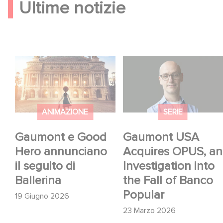
Ultime notizie
Gaumont e Good
Gaumont USA
Hero annunciano il
Acquires OPUS, an
seguito di Ballerina
Investigation into the
Fall of Banco Popular
ANIMAZIONE
SERIE
Gaumont e Good
Gaumont USA
Hero annunciano
Acquires OPUS, an
il seguito di
Investigation into
Ballerina
the Fall of Banco
Popular
19 Giugno 2026
23 Marzo 2026