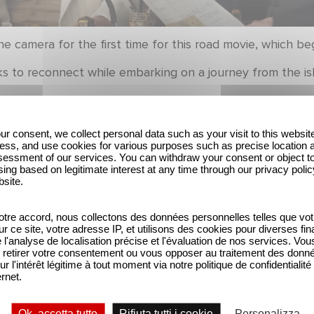
 camera for the first time for this road movie, which be
ks to reconnect while embarking on a journey from the is
he filming with the hashtag #LesHennedtricks!
ur consent, we collect personal data such as your visit to this websit
ess, and use cookies for various purposes such as precise location 
essment of our services. You can withdraw your consent or object t
ing based on legitimate interest at any time through our privacy polic
bsite.
tre accord, nous collectons des données personnelles telles que vot
sur ce site, votre adresse IP, et utilisons des cookies pour diverses fina
'analyse de localisation précise et l'évaluation de nos services. Vou
Due film Gaumont in
Voice Cast Revealed
retirer votre consentement ou vous opposer au traitement des donn
ur l'intérêt légitime à tout moment via notre politique de confidentialité
concorso ufficiale alla
for High in the Clouds
ernet.
Mostra di Venezia!
Ok, accetta tutto
Rifiuta tutti i cookie
Personalizza