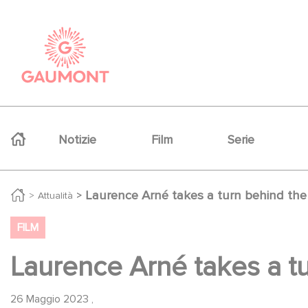
Salta al contenuto principale
Cookies management panel
Navigation principale
Notizie
Film
Serie
Laurence Arné takes a turn behind the
Attualità
FILM
Laurence Arné takes a t
26 Maggio 2023
,