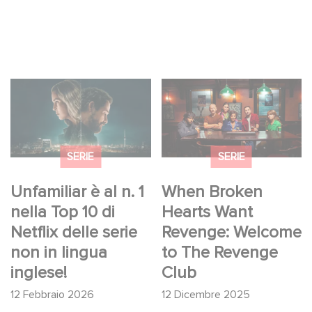
Unfamiliar è al n. 1
When Broken Hearts
nella Top 10 di Netflix
Want Revenge:
delle serie non in
Welcome to The
lingua inglese!
Revenge Club
SERIE
SERIE
Unfamiliar è al n. 1
When Broken
nella Top 10 di
Hearts Want
Netflix delle serie
Revenge: Welcome
non in lingua
to The Revenge
inglese!
Club
12 Febbraio 2026
12 Dicembre 2025