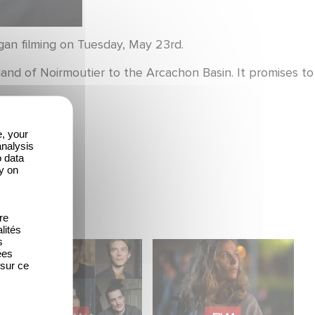
gan filming on Tuesday, May 23rd.
land of Noirmoutier to the Arcachon Basin. It promises to
e, your
analysis
o data
y on
re
lités
s
Gaumont boards
The Residence di Yann
ées
 sur ce
François Ozon’s
Gozlan: selezionato
feature adaptation of
fuori concorso a