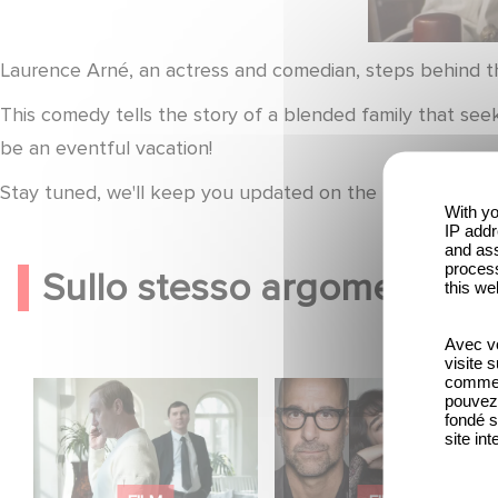
Laurence Arné, an actress and comedian, steps behind the
This comedy tells the story of a blended family that see
be an eventful vacation!
Stay tuned, we'll keep you updated on the progress of t
With yo
IP addr
and ass
process
Sullo stesso argomento
this we
Avec vo
visite 
comme l
Between power,
Le riprese di
pouvez 
fondé s
secrets, and
Masterplan sono
site int
manipulation, discover
ufficialmente iniziate in