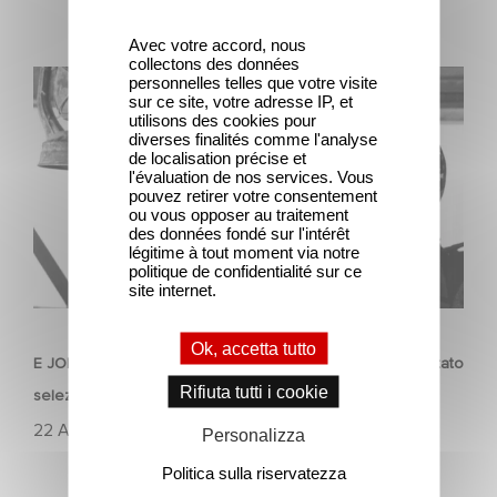
Avec votre accord, nous
collectons des données
E JOHNNY PRESE IL FUCILE (JOHNNY GOT HIS GUN) è
personnelles telles que votre visite
sur ce site, votre adresse IP, et
stato selezionato per Cannes Classics 2024.
utilisons des cookies pour
diverses finalités comme l'analyse
de localisation précise et
l'évaluation de nos services. Vous
pouvez retirer votre consentement
ou vous opposer au traitement
des données fondé sur l'intérêt
légitime à tout moment via notre
politique de confidentialité sur ce
site internet.
PATRIMONIO
Ok, accetta tutto
E JOHNNY PRESE IL FUCILE (JOHNNY GOT HIS GUN) è stato
Rifiuta tutti i cookie
selezionato per Cannes Classics 2024.
22 Aprile 2024
Personalizza
Politica sulla riservatezza