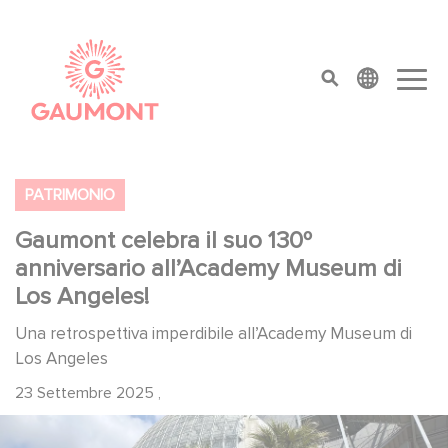
Salta al contenuto principale
Cookies management panel
top menu
PATRIMONIO
Gaumont celebra il suo 130º
anniversario all’Academy Museum di
Los Angeles!
Una retrospettiva imperdibile all’Academy Museum di
Los Angeles
23 Settembre 2025
,