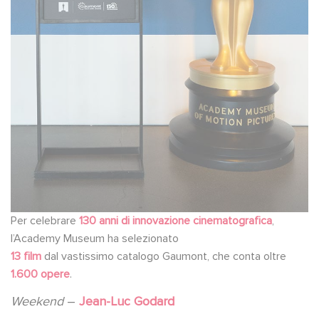
Per celebrare
130 anni di innovazione cinematografica
,
l’Academy Museum ha selezionato
13 film
dal vastissimo catalogo Gaumont, che conta oltre
1.600 opere
.
Weekend
–
Jean-Luc Godard