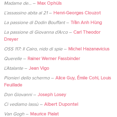
Madame de…
–
Max Ophüls
L’assassino abita al 21
–
Henri-Georges Clouzot
La passione di Dodin Bouffant
–
Trần Anh Hùng
La passione di Giovanna d’Arco
–
Carl Theodor
Dreyer
OSS 117: Il Cairo, nido di spie
–
Michel Hazanavicius
Querelle
–
Rainer Werner Fassbinder
L’Atalante
–
Jean Vigo
Pionieri dello schermo
–
Alice Guy, Émile Cohl, Louis
Feuillade
Don Giovanni
–
Joseph Losey
Ci vediamo lassù
–
Albert Dupontel
Van Gogh
–
Maurice Pialat