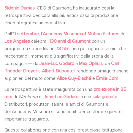
Sidonie Dumas
, CEO di Gaumont, ha inaugurato così la
retrospettiva dedicata alla più antica casa di produzione
cinematografica ancora attiva.
Dall’
11 settembre
, l’
Academy Museum of Motion Pictures
di
Los Angeles
celebra i
130 anni di Gaumont
con un
programma straordinario:
13 film
, uno per ogni decennio, che
raccontano i momenti più significativi della storia della
compagnia — da
Jean-Luc Godard
a
Max Ophüls
, da
Carl
Theodor Dreyer
a
Albert Dupontel
, rendendo omaggio anche
ai pionieri del muto come
Alice Guy-Blaché
e
Émile Cohl
.
La retrospettiva è stata inaugurata con una
proiezione in 35
mm
di
Weekend
di
Jean-Luc Godard
in una
sala gremita
.
Distributori, produttori, talenti e amici di Gaumont e
dell’Academy Museum si sono riuniti per celebrare questo
importante traguardo.
Questa collaborazione con una così prestigiosa istituzione