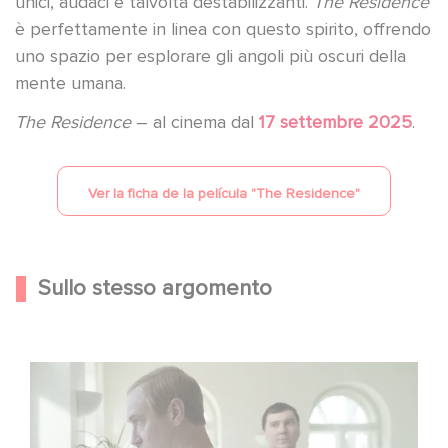
unici, audaci e talvolta destabilizzanti.
The Residence
è perfettamente in linea con questo spirito, offrendo
uno spazio per esplorare gli angoli più oscuri della
mente umana.
The Residence
– al cinema dal
17 settembre 2025
.
Ver la ficha de la película "
The Residence
"
Sullo stesso argomento
Between power, secrets, and manipulation, discover
who is really pulling the strings.