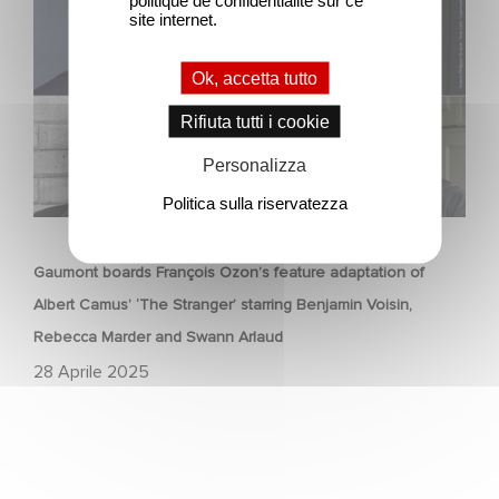
politique de confidentialité sur ce
Albert Camus’ ‘The Stranger’ starring Benjamin Voisin,
site internet.
Rebecca Marder and Swann Arlaud
Ok, accetta tutto
Rifiuta tutti i cookie
Personalizza
Politica sulla riservatezza
FILM
Gaumont boards François Ozon’s feature adaptation of
Albert Camus’ ‘The Stranger’ starring Benjamin Voisin,
Rebecca Marder and Swann Arlaud
28 Aprile 2025