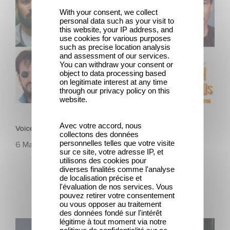
With your consent, we collect
personal data such as your visit to
this website, your IP address, and
use cookies for various purposes
such as precise location analysis
and assessment of our services.
You can withdraw your consent or
object to data processing based
on legitimate interest at any time
through our privacy policy on this
website.
FILM
Avec votre accord, nous
Voice Cast Revealed for High in the Clouds
collectons des données
personnelles telles que votre visite
6 Maggio 2025
sur ce site, votre adresse IP, et
utilisons des cookies pour
diverses finalités comme l'analyse
de localisation précise et
l'évaluation de nos services. Vous
pouvez retirer votre consentement
ou vous opposer au traitement
des données fondé sur l'intérêt
légitime à tout moment via notre
Gaumont boards François Ozon’s feature adaptation of