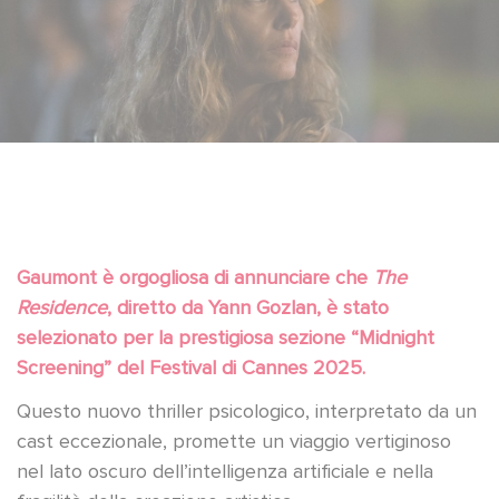
Gaumont è orgogliosa di annunciare che
The
Residence
, diretto da Yann Gozlan, è stato
selezionato per la prestigiosa sezione “Midnight
Screening” del Festival di Cannes 2025.
Questo nuovo thriller psicologico, interpretato da un
cast eccezionale, promette un viaggio vertiginoso
nel lato oscuro dell’intelligenza artificiale e nella