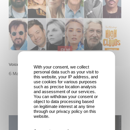
FILM
Voice Cast Revealed for High in the Clouds
With your consent, we collect
personal data such as your visit to
6 Maggio 2025
this website, your IP address, and
use cookies for various purposes
such as precise location analysis
and assessment of our services.
You can withdraw your consent or
object to data processing based
on legitimate interest at any time
through our privacy policy on this
website.
Gaumont boards François Ozon’s feature adaptation of
Albert Camus’ ‘The Stranger’ starring Benjamin Voisin,