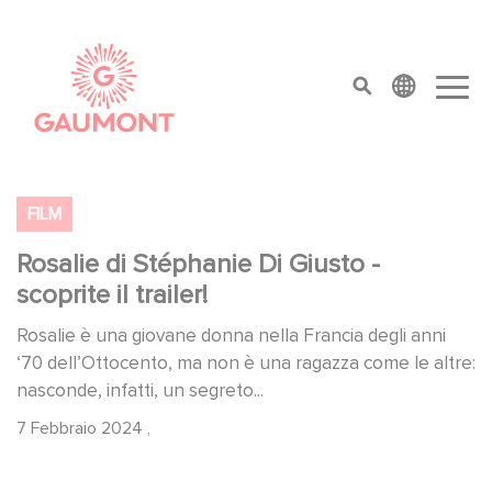
Salta al contenuto principale
Cookies management panel
top menu
FILM
Rosalie di Stéphanie Di Giusto -
scoprite il trailer!
Rosalie è una giovane donna nella Francia degli anni
‘70 dell’Ottocento, ma non è una ragazza come le altre:
nasconde, infatti, un segreto...
7 Febbraio 2024
,