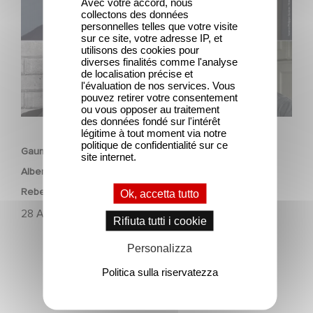
Avec votre accord, nous
Rebecca Marder and Swann Arlaud
collectons des données
personnelles telles que votre visite
sur ce site, votre adresse IP, et
utilisons des cookies pour
diverses finalités comme l'analyse
de localisation précise et
l'évaluation de nos services. Vous
pouvez retirer votre consentement
ou vous opposer au traitement
FILM
des données fondé sur l'intérêt
légitime à tout moment via notre
politique de confidentialité sur ce
Gaumont boards François Ozon’s feature adaptation of
site internet.
Albert Camus’ ‘The Stranger’ starring Benjamin Voisin,
Rebecca Marder and Swann Arlaud
Ok, accetta tutto
28 Aprile 2025
Rifiuta tutti i cookie
Personalizza
Politica sulla riservatezza