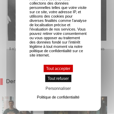
collectons des données
personnelles telles que votre visite
sur ce site, votre adresse IP, et
utilisons des cookies pour
diverses finalités comme l'analyse
de localisation précise et
l'évaluation de nos services. Vous
pouvez retirer votre consentement
ou vous opposer au traitement
des données fondé sur l'intérêt
légitime à tout moment via notre
Il n'y a pas encore de contenu dans cette section mais
politique de confidentialité sur ce
revenez bientôt
site internet.
Tout accepter
Tout refuser
Dernières Actualités
Personnaliser
Politique de confidentialité
médie avec
Une date de sortie pour le nouveau
in et José Garcia
film de Franck Dubosc