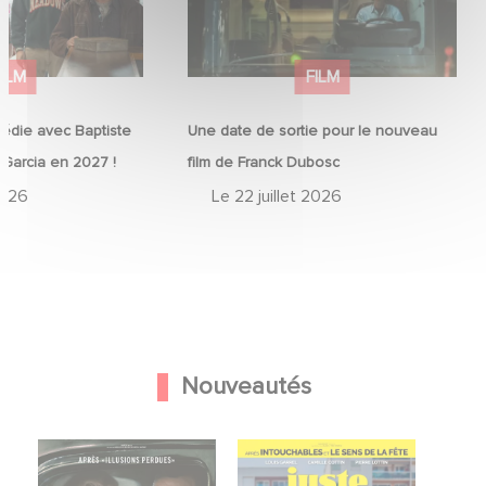
FILM
FILM
édie avec Baptiste
Une date de sortie pour le nouveau
 Garcia en 2027 !
film de Franck Dubosc
2026
Le
22 juillet 2026
Nouveautés