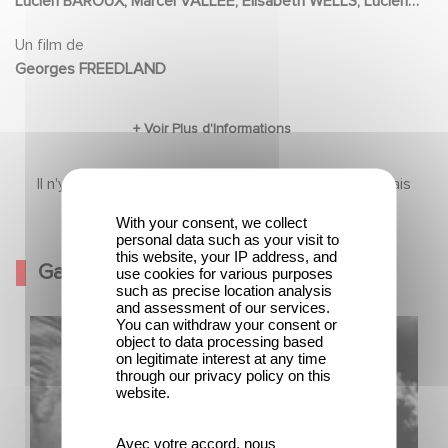
Lucien BAROUX, Marcel VALLÉE, Elisabeth WELLS, Lucien
elle et ses amis.
NAT
Un film de
Georges FREEDLAND
Il n'y a pas encore de contenu dans cette section mais
revenez bientôt
With your consent, we collect
personal data such as your visit to
this website, your IP address, and
Galerie
use cookies for various purposes
such as precise location analysis
and assessment of our services.
You can withdraw your consent or
object to data processing based
on legitimate interest at any time
through our privacy policy on this
website.
Avec votre accord, nous