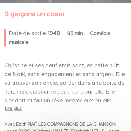
9 garçons un coeur
Date de sortie
1948
85 min
Comédie
musicale
Christine et ses neuf amis sont, en cette nuit
de Noël, sans engagement et sans argent. Elle
va trouver son oncle, portier dans une boîte de
nuit, mais celui-ci ne peut rien pour elle. Elle
s'endort et fait un rêve merveilleux où elle
Lire plus
exécute un spectacle dans la boîte de nuit
transformée en paradis. A son réveil, son rêve
Avec
Edith PIAF, LES COMPAGNONS DE LA CHANSON,
se réalise. Elle obtiendra un engagement pour