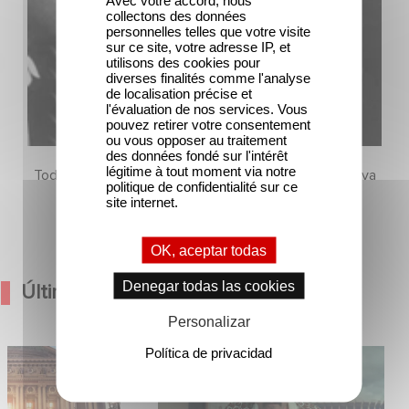
collectons des données
personnelles telles que votre visite
sur ce site, votre adresse IP, et
utilisons des cookies pour
diverses finalités comme l'analyse
de localisation précise et
l'évaluation de nos services. Vous
pouvez retirer votre consentement
ou vous opposer au traitement
des données fondé sur l'intérêt
légitime à tout moment via notre
Todavía no hay contenido en esta sección, pero vuelva
politique de confidentialité sur ce
pronto
site internet.
OK, aceptar todas
Denegar todas las cookies
Últimas Noticias
Personalizar
Política de privacidad
Hero anuncian la
México 86 ya está disponible en
ina
Netflix