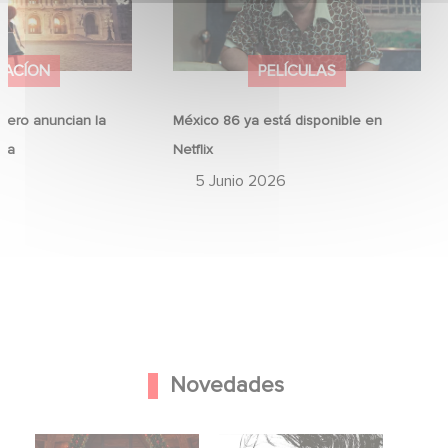
MACÍON
PELÍCULAS
ero anuncian la
México 86 ya está disponible en
ina
Netflix
6
5 Junio 2026
Novedades