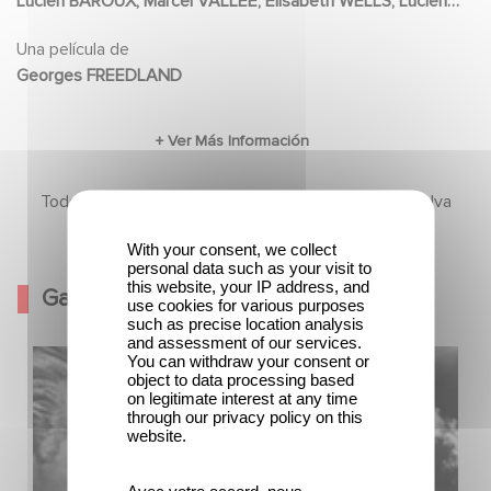
Lucien BAROUX, Marcel VALLÉE, Elisabeth WELLS, Lucien
elle et ses amis.
NAT
Una película de
Georges FREEDLAND
Todavía no hay contenido en esta sección, pero vuelva
pronto
With your consent, we collect
personal data such as your visit to
this website, your IP address, and
Galería
use cookies for various purposes
such as precise location analysis
and assessment of our services.
You can withdraw your consent or
object to data processing based
on legitimate interest at any time
through our privacy policy on this
website.
Avec votre accord, nous