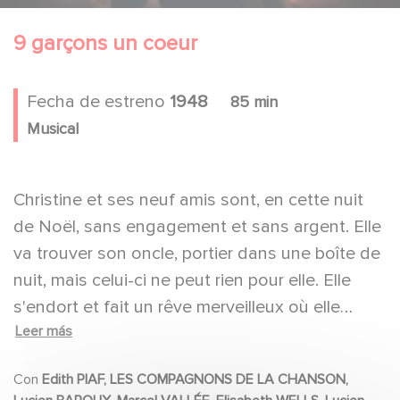
9 garçons un coeur
Fecha de estreno
1948
85 min
Musical
Christine et ses neuf amis sont, en cette nuit
de Noël, sans engagement et sans argent. Elle
va trouver son oncle, portier dans une boîte de
nuit, mais celui-ci ne peut rien pour elle. Elle
s'endort et fait un rêve merveilleux où elle
Leer más
exécute un spectacle dans la boîte de nuit
transformée en paradis. A son réveil, son rêve
Con
Edith PIAF, LES COMPAGNONS DE LA CHANSON,
se réalise. Elle obtiendra un engagement pour