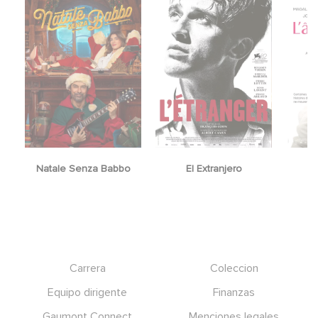
Natale Senza Babbo
El Extranjero
Y
Footer
Carrera
Coleccion
Equipo dirigente
Finanzas
Gaumont Connect
Menciones legales