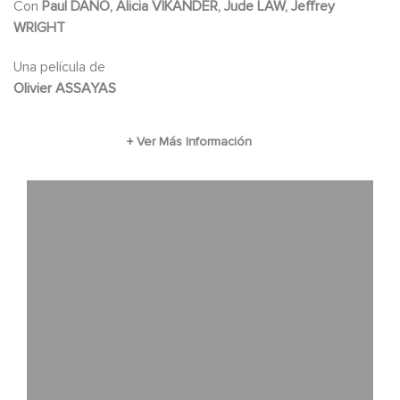
Con
Paul DANO, Alicia VIKANDER, Jude LAW, Jeffrey
porvenir: Vladimir Putin (Jude Law). Desde las
WRIGHT
entrañas del poder, ambos darán forma a la
nueva Rusia, difuminando los límites entre la
Una película de
Olivier ASSAYAS
verdad y la mentira.