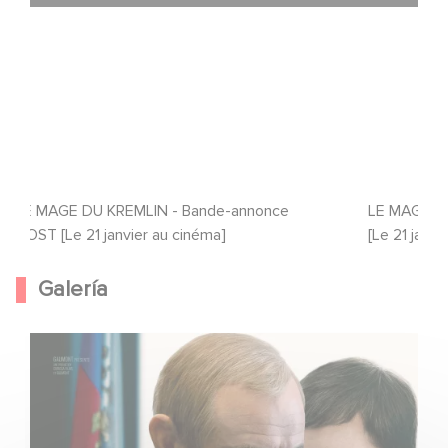
LE MAGE DU KREMLIN - Bande-annonce
LE MAGE D
VOST [Le 21 janvier au cinéma]
[Le 21 janvi
Galería