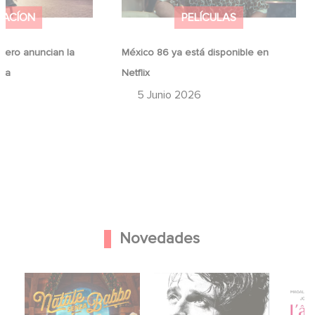
MACÍON
PELÍCULAS
ero anuncian la
México 86 ya está disponible en
ina
Netflix
6
5 Junio 2026
Novedades