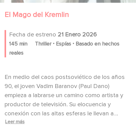
El Mago del Kremlin
Fecha de estreno
21 Enero 2026
.
.
145 min
Thriller
Espías
Basado en hechos
reales
En medio del caos postsoviético de los años
90, el joven Vadim Baranov (Paul Dano)
empieza a labrarse un camino como artista y
productor de televisión. Su elocuencia y
conexión con las altas esferas le llevan a
Leer más
convertirse, de la noche a la mañana, en el
asesor de un agente del KGB con un brillante