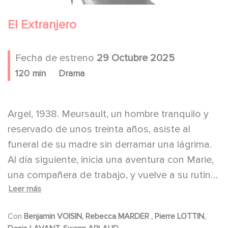
El Extranjero
Fecha de estreno
29 Octubre 2025
120 min
Drama
Argel, 1938. Meursault, un hombre tranquilo y
reservado de unos treinta años, asiste al
funeral de su madre sin derramar una lágrima.
Al día siguiente, inicia una aventura con Marie,
una compañera de trabajo, y vuelve a su rutina
Leer más
con aparente normalidad. Pero su vida se ve
alterada por su vecino, Raymond Sintès, que lo
Con
Benjamin VOISIN, Rebecca MARDER , Pierre LOTTIN,
involucra en sus oscuros asuntos personales.