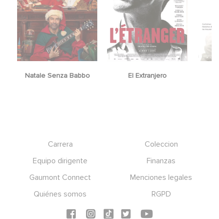
Natale Senza Babbo
El Extranjero
Y
Footer
Carrera
Coleccion
Equipo dirigente
Finanzas
Gaumont Connect
Menciones legales
Quiénes somos
RGPD
Social icons