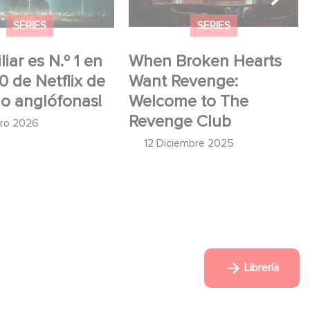
SERIES
SERIES
iar es N.º 1 en
When Broken Hearts
10 de Netflix de
Want Revenge:
no anglófonas!
Welcome to The
Revenge Club
ero 2026
12 Diciembre 2025
Librería