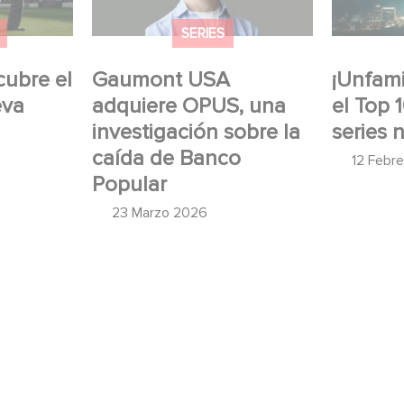
Popular
SERIES
cubre el
Gaumont USA
¡Unfamil
eva
adquiere OPUS, una
el Top 
investigación sobre la
series 
caída de Banco
12 Febr
Popular
23 Marzo 2026