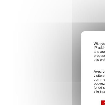
With yo
IP addr
and ass
process
this we
Avec vo
visite 
comme l
pouvez 
fondé s
site int