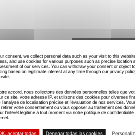
ur consent, we collect personal data such as your visit to this websit
ess, and use cookies for various purposes such as precise location 
essment of our services. You can withdraw your consent or object t
ing based on legitimate interest at any time through our privacy polic
bsite.
tre accord, nous collectons des données personnelles telles que vot
sur ce site, votre adresse IP, et utilisons des cookies pour diverses fina
La más fan | Primer Vistazo | Ne
'analyse de localisation précise et l'évaluation de nos services. Vou
retirer votre consentement ou vous opposer au traitement des donn
ur l'intérêt légitime à tout moment via notre politique de confidentialité
ernet.
OK, aceptar todas
Denegar todas las cookies
Personaliz