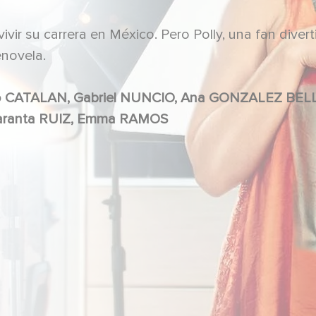
ir su carrera en México. Pero Polly, una fan divert
enovela.
Dariana DELBOUIS, Ricardo ESQUERRA, Amaranta RUIZ, Emma RAMOS