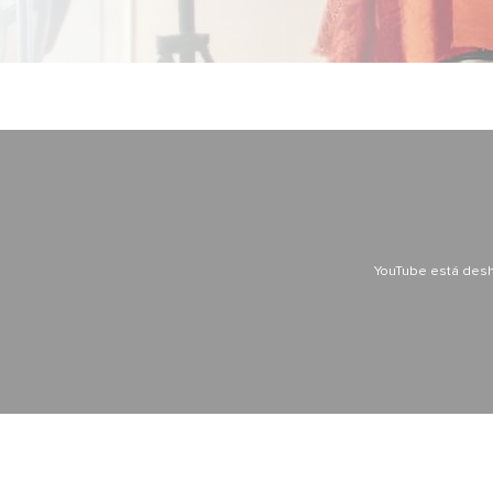
YouTube está desh
YouTube está desh