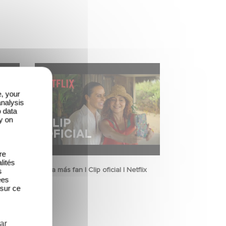
e, your
analysis
o data
y on
re
lités
tflix
La más fan | Clip oficial | Netflix
s
ées
 sur ce
ar