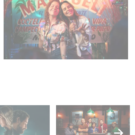
ar es N.º 1 en el
When Broken Hearts Want
 Netflix de series
Revenge: Welcome to The
fonas!
Revenge Club