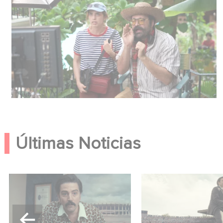
Últimas Noticias
México 86 ya está
Mexico 86: descub
disponible en Netflix
tráiler de la nueva
producción de Ga