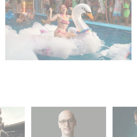
re el
Gaumont USA adquiere
¡Unfamili
OPUS, una investigación
Top 10 de
umont
sobre la caída de Banco
no angló