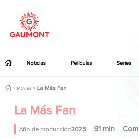
Pasar al contenido principal
Panel de gestión de cookies
Navigation principale
Noticias
Películas
Series
La Más Fan
Movies
La Más Fan
91 min
Com
Año de producción
2025