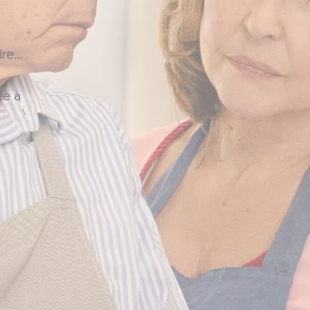
e...
ée à