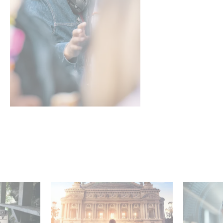
mini-série
Gaumont et Good Hero
La nouve
ceau
annoncent la suite de
Gaumont 
Ballerina
Desierto