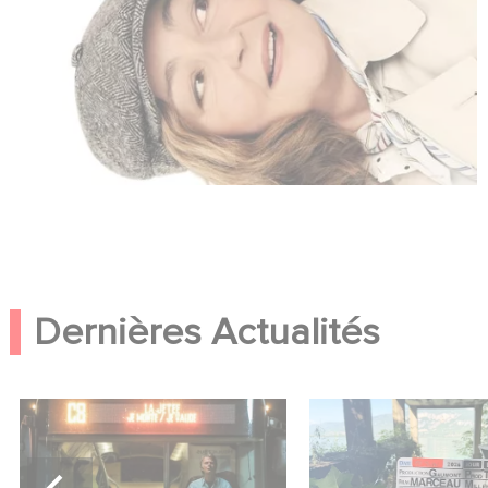
Dernières Actualités
Une date de sortie pour le
Le tournage de la 
nouveau film de Franck
Le Roman de Mar
Dubosc
Miller a débuté