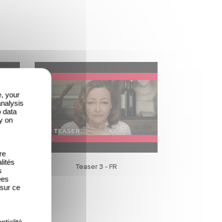
e, your
analysis
o data
y on
re
lités
Teaser 3 - FR
s
ées
 sur ce