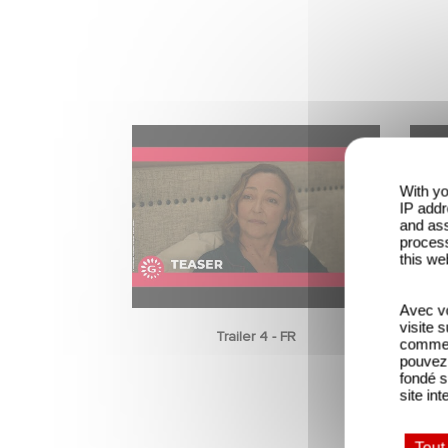
With yo
IP addr
and ass
process
this we
Avec vo
visite 
Trailer 4 - FR
comme l
pouvez 
fondé s
site int