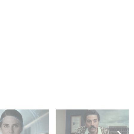
lle production
Mexico 86, est à retrouver
USA : « Futuro
dès maintenant sur Netflix
 »