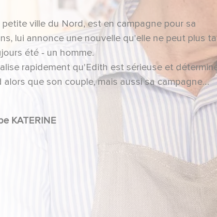
 petite ville du Nord, est en campagne pour sa
s, lui annonce une nouvelle qu'elle ne peut plus tair
oujours été - un homme.
alise rapidement qu'Edith est sérieuse et détermin
nd alors que son couple, mais aussi sa campagne
lés...
, Catherine FROT, Philippe KATERINE