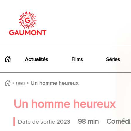
Aller au contenu principal
Panneau de gestion des cookies
Navigation principale
Actualités
Films
Séries
Un homme heureux
Films
Un homme heureux
98 min
Comédi
Date de sortie
2023