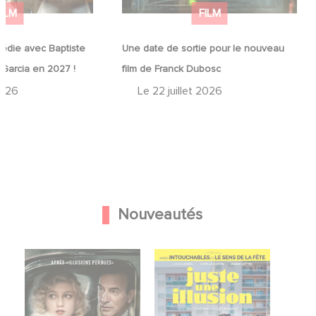
FILM
FILM
édie avec Baptiste
Une date de sortie pour le nouveau
 Garcia en 2027 !
film de Franck Dubosc
2026
Le
22 juillet 2026
Nouveautés