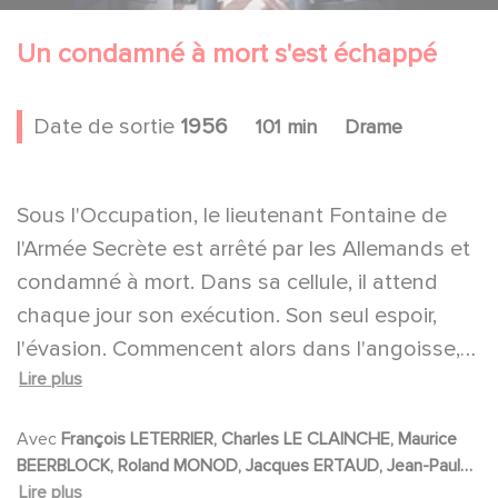
Un condamné à mort s'est échappé
Date de sortie
1956
101 min
Drame
Sous l'Occupation, le lieutenant Fontaine de
l'Armée Secrète est arrêté par les Allemands et
condamné à mort. Dans sa cellule, il attend
chaque jour son exécution. Son seul espoir,
l'évasion. Commencent alors dans l'angoisse,
Lire plus
les minutieux préparatifs techniques. Il aiguise
une cuiller, attaque la porte, confectionne des
Avec
François LETERRIER, Charles LE CLAINCHE, Maurice
cordes, des crochets. L'action se précipite.
BEERBLOCK, Roland MONOD, Jacques ERTAUD, Jean-Paul
Enfin, il réussit à s'évader entraînant avec lui
DELHUMEAU, Roger TREERNE, Jean-Philippe DELAMARE,
Lire plus