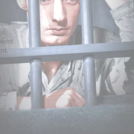
Tode
ht.
macht
cht,