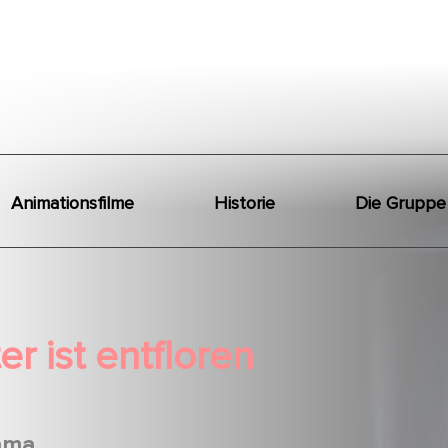
Animationsfilme
Historie
Die Gruppe
er ist entfloren
ama