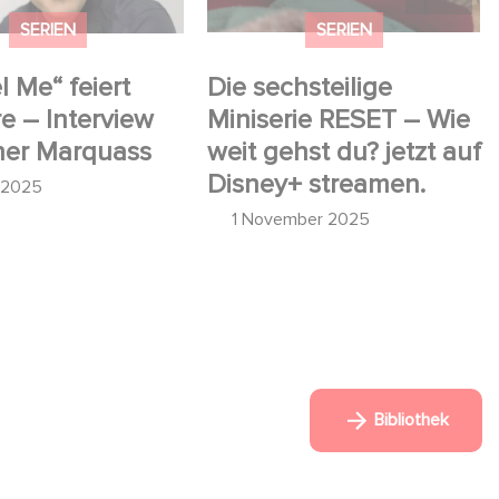
streamen.
SERIEN
SERIEN
l Me“ feiert
Die sechsteilige
e – Interview
Miniserie RESET – Wie
ner Marquass
weit gehst du? jetzt auf
Disney+ streamen.
l 2025
1 November 2025
Bibliothek