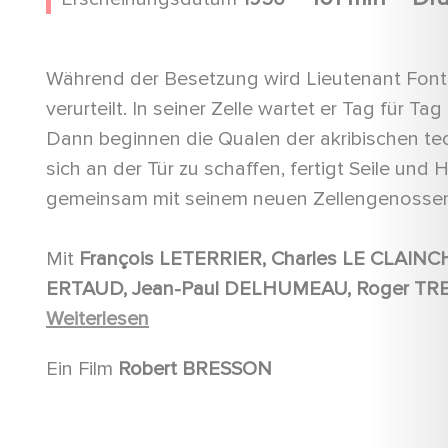
Während der Besetzung wird Lieutenant Fo
verurteilt. In seiner Zelle wartet er Tag für Ta
Dann beginnen die Qualen der akribischen tec
sich an der Tür zu schaffen, fertigt Seile und H
gemeinsam mit seinem neuen Zellengenossen.
Mit
François LETERRIER, Charles LE CLAINCHE, Maurice BEERBLOCK, Roland MONOD, Jacques
ERTAUD, Jean-Paul DELHUMEAU, Roger TREERNE, Jean-Philippe DELAMARE, Jacques
OERLEMANS, Klaus Detlef GREVENHORST, Léonard SCHMIDT, Roger PLANCHON, Max
Weiterlesen
SCHOENDORFF
Ein Film
Robert BRESSON