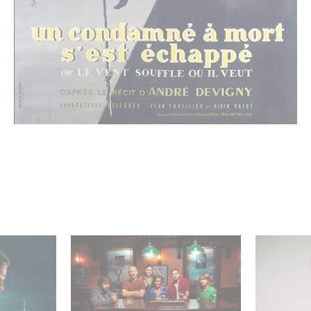
latz 1 der
Wenn gebrochene Herzen
„Parallel
nicht-
Rache wollen: Willkommen
– Intervi
 Serien!
im Revenge Club.
Marquas