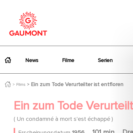
Direkt zum Inhalt
Cookie-Einstellungen
Navigation principale
News
Filme
Serien
Ein zum Tode Verurteilter ist entfloren
FIlms
Ein zum Tode Verurteilt
( Un condamné à mort s'est échappé )
101 min
Dr
Erscheinungsdatum
1956