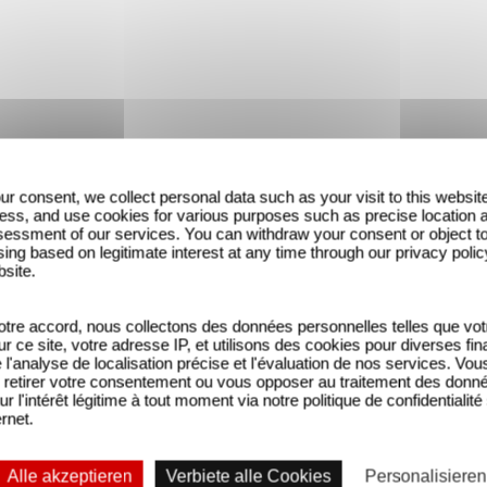
ur consent, we collect personal data such as your visit to this websit
ess, and use cookies for various purposes such as precise location 
essment of our services. You can withdraw your consent or object t
ing based on legitimate interest at any time through our privacy polic
bsite.
tre accord, nous collectons des données personnelles telles que vot
sur ce site, votre adresse IP, et utilisons des cookies pour diverses fina
'analyse de localisation précise et l'évaluation de nos services. Vou
retirer votre consentement ou vous opposer au traitement des donn
ur l'intérêt légitime à tout moment via notre politique de confidentialité
ernet.
Alle akzeptieren
Verbiete alle Cookies
Personalisieren