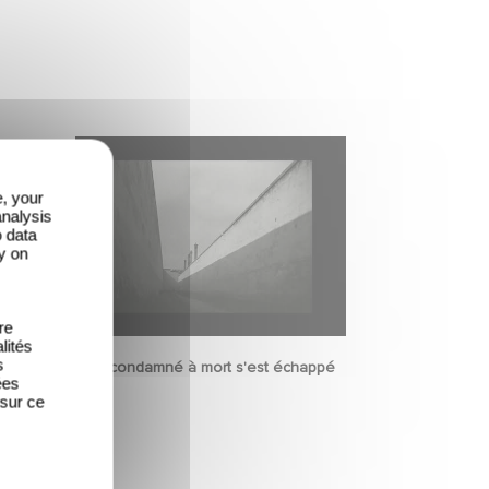
e, your
analysis
o data
y on
re
lités
s
Un condamné à mort s'est échappé
ées
 sur ce