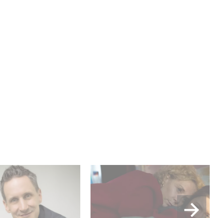
 Me“ feiert Premiere
Die sechsteilige Miniserie
ew mit Rainer
RESET – Wie weit gehst
s
du? jetzt auf Disney+