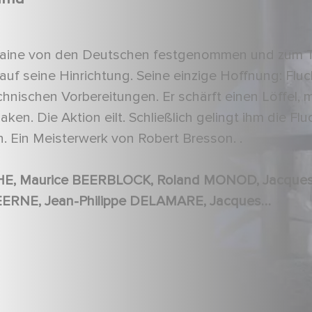
ntaine von den Deutschen festgenommen und zum 
g auf seine Hinrichtung. Seine einzige Hoffnung: Fluc
hnischen Vorbereitungen. Er schärft einen Löffel, 
aken. Die Aktion eilt. Schließlich gelingt ihm die Flu
 Ein Meisterwerk von Robert Bresson. .