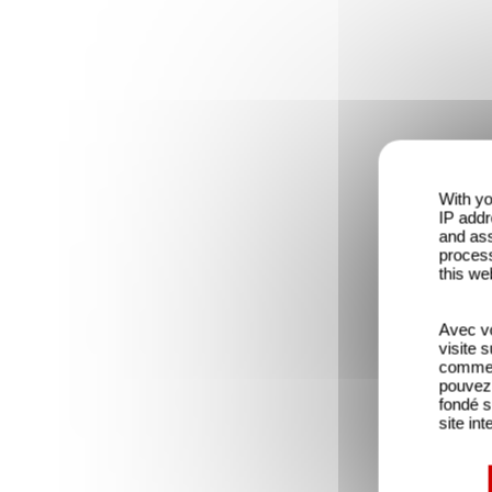
With yo
IP addr
and ass
process
this we
Avec vo
visite 
comme l
pouvez 
fondé s
site int