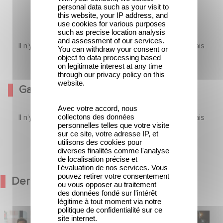
personal data such as your visit to
this website, your IP address, and
use cookies for various purposes
such as precise location analysis
and assessment of our services.
Il n'y a pas encore de contenu dans cette section mais
You can withdraw your consent or
revenez bientôt
object to data processing based
on legitimate interest at any time
through our privacy policy on this
website.
Galerie
Avec votre accord, nous
collectons des données
Il n'y a pas encore de contenu dans cette section mais
personnelles telles que votre visite
revenez bientôt
sur ce site, votre adresse IP, et
utilisons des cookies pour
diverses finalités comme l'analyse
de localisation précise et
l'évaluation de nos services. Vous
pouvez retirer votre consentement
Dernières Actualités
ou vous opposer au traitement
des données fondé sur l'intérêt
légitime à tout moment via notre
politique de confidentialité sur ce
médie avec
Une date de sortie pour le nouveau
site internet.