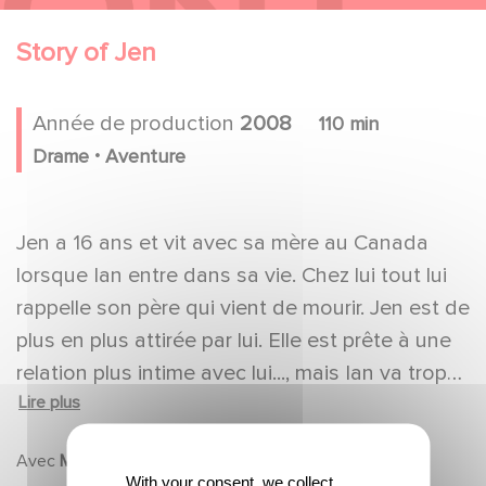
Story of Jen
Année de production
2008
110 min
.
Drame
Aventure
Jen a 16 ans et vit avec sa mère au Canada
lorsque Ian entre dans sa vie. Chez lui tout lui
rappelle son père qui vient de mourir. Jen est de
plus en plus attirée par lui. Elle est prête à une
relation plus intime avec lui..., mais Ian va trop
Lire plus
vite franchir la barrière et va devenir l'objet
d'une chasse à l'homme sans merci.
Avec
Marina HANDS, Laurence LEBOEUF, Tony WARD
With your consent, we collect