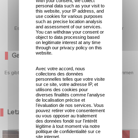
With your consent, we collect
personal data such as your visit to
this website, your IP address, and
use cookies for various purposes
such as precise location analysis
and assessment of our services.
Es gibt noch keine Inhalte in diesem Abschnitt, aber
You can withdraw your consent or
kommen Sie bald wieder
object to data processing based
on legitimate interest at any time
through our privacy policy on this
website.
Galerie
Avec votre accord, nous
Es gibt noch keine Inhalte in diesem Abschnitt, aber kommen
collectons des données
personnelles telles que votre visite
Sie bald wieder
sur ce site, votre adresse IP, et
utilisons des cookies pour
diverses finalités comme l'analyse
de localisation précise et
l'évaluation de nos services. Vous
pouvez retirer votre consentement
Letzte Nachrichten
ou vous opposer au traitement
des données fondé sur l'intérêt
légitime à tout moment via notre
politique de confidentialité sur ce
od Hero kündigen
Kontakt
site internet.