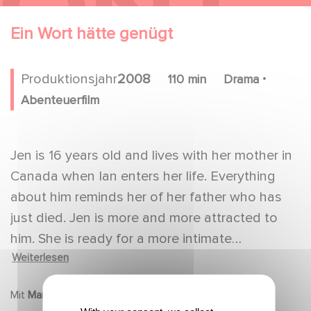
Ein Wort hätte genügt
.
Produktionsjahr
2008
110 min
Drama
Abenteuerfilm
Jen is 16 years old and lives with her mother in
Canada when Ian enters her life. Everything
about him reminds her of her father who has
just died. Jen is more and more attracted to
him. She is ready for a more intimate
Weiterlesen
relationship with him, but Ian will cross the
barrier too quickly and become the object of a
Mit
Marina HANDS, Laurence LEBOEUF, Tony WARD
merciless manhunt.