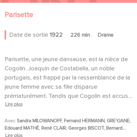
Parisette
Date de sortie
1922
226 min
Drame
Parisette, une jeune danseuse, est la nièce de
Cogolin. Joaquin de Costabella, un noble
portugais, est frappé par la ressemblance de la
jeune femme avec sa fille disparue
prématurément. Tandis que Cogolin est accusé
Lire plus
d'un meurtre qu'il n'a pas commis et s'enfuit à
Nice, on découvre que Parisette est réellement
Avec
Sandra MILOWANOFF, Fernand HERMANN, GREYJANE,
la soeur de la jeune défunte. Après bien des
Edouard MATHÉ, René CLAIR, Georges BISCOT, Bernard
péripéties, Cogolin sera innocenté et l'origine
DERIGAL, Henri-Amédée CHARPENTIER, Lise JAUX, Jane
Lire plus