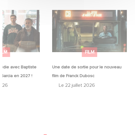
médie avec
Une date de sortie pour le nouveau
in et José Garcia
film de Franck Dubosc
FILM
FILM
édie avec Baptiste
Une date de sortie pour le nouveau
 Garcia en 2027 !
film de Franck Dubosc
2026
Le
22 juillet 2026