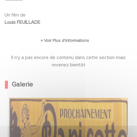
de la fortune de Costabella sera mise à jour.
ROLLETTE, Laurent MORLAS, Charles CASELLA, la petite
BOUBOULE, Jules DE SPOLY, Robert FLOREY
Un film de
Louis FEUILLADE
Il n'y a pas encore de contenu dans cette section mais
revenez bientôt
Galerie