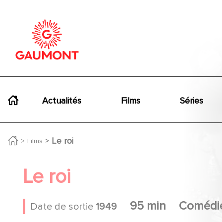
Aller au contenu principal
Panneau de gestion des cookies
Navigation principale
Actualités
Films
Séries
Le roi
Films
Le roi
95 min
Comédi
Date de sortie
1949