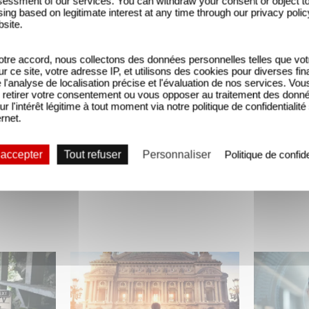
essment of our services. You can withdraw your consent or object t
ing based on legitimate interest at any time through our privacy polic
bsite.
tre accord, nous collectons des données personnelles telles que vot
sur ce site, votre adresse IP, et utilisons des cookies pour diverses fina
'analyse de localisation précise et l'évaluation de nos services. Vou
retirer votre consentement ou vous opposer au traitement des donn
ur l'intérêt légitime à tout moment via notre politique de confidentialité
ernet.
 accepter
Tout refuser
Personnaliser
Politique de confide
mini-série
Gaumont et Good Hero
La nouve
ceau
annoncent la suite de
Gaumont 
Ballerina
Desierto