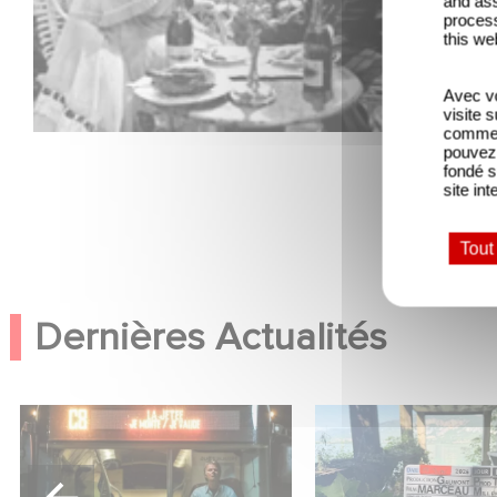
and ass
process
this we
Avec vo
visite 
comme l
pouvez 
fondé s
site int
Tout
Dernières Actualités
Une date de sortie pour le
Le tournage de la 
nouveau film de Franck
Le Roman de Mar
Dubosc
Miller a débuté