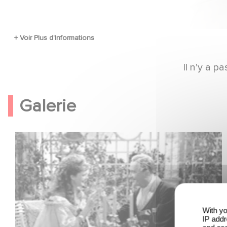
Il n'y a 
Galerie
With yo
IP addr