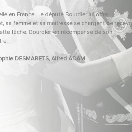
elle en France. Le député Bourdier lui offre
et, sa femme et sa maîtresse se chargent de recevoi
cette tâche. Bourdier, en récompense de son
re.
Maurice CHEVALIER, Annie DUCAUX, Sophie DESMARETS, Alfred ADAM