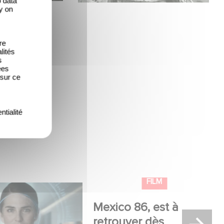
o data
y on
re
lités
s
ées
 sur ce
ntialité
lle production
Mexico 86, est à retrouver
USA : « Futuro
dès maintenant sur Netflix
 »