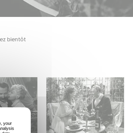
ez bientôt
e, your
analysis