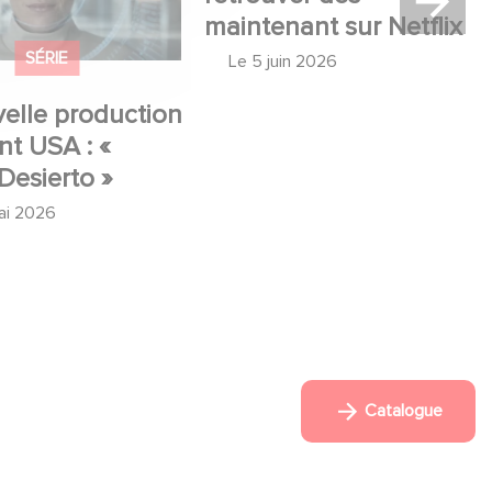
SÉRIE
FILM
elle production
Mexico 86, est à
t USA : «
retrouver dès
Desierto »
maintenant sur Netflix
ai 2026
Le
5 juin 2026
Catalogue