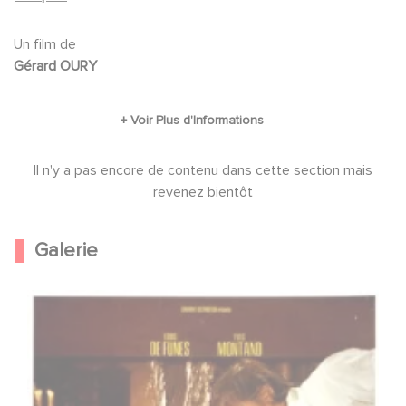
DEL POZZO, Leopoldo TRIESTE, José-Maria CAFFAREL, Paul
PRÉBOIST, Salvatore BORGHÈSE, Eduardo FAJARDO, Astrid
Un film de
FRANK, Clément MICHU, Robert LE BEAL
Gérard OURY
Il n'y a pas encore de contenu dans cette section mais
revenez bientôt
Galerie