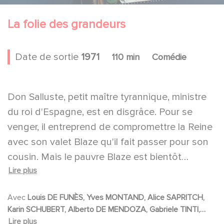
La folie des grandeurs
Date de sortie
1971
110 min
Comédie
Don Salluste, petit maître tyrannique, ministre
du roi d'Espagne, est en disgrâce. Pour se
venger, il entreprend de compromettre la Reine
avec son valet Blaze qu'il fait passer pour son
cousin. Mais le pauvre Blaze est bientôt
Lire plus
encombré d'une gouvernante peu attirante,
folle amoureuse de lui et très empressée. Une
Avec
Louis DE FUNÈS, Yves MONTAND, Alice SAPRITCH,
comédie endiablée, menée tambour battant par
Karin SCHUBERT, Alberto DE MENDOZA, Gabriele TINTI,
le trio De Funès, Montand et Sapritch.
Jaime DE MORA, Venantino VENANTINI, Antonio PICA, Angel
Lire plus