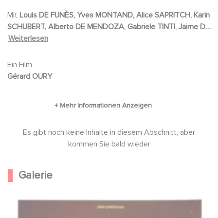
bald mit einer unattraktiven Gouvernante
Mit
Louis DE FUNÈS, Yves MONTAND, Alice SAPRITCH, Karin
herumschlagen, die unsterblich in ihn verliebt ist
SCHUBERT, Alberto DE MENDOZA, Gabriele TINTI, Jaime DE
und großen Eifer an den Tag legt. Eine rasante
MORA, Venantino VENANTINI, Antonio PICA, Angel DEL
Weiterlesen
Komödie mit dem Trio De Funès, Montand und
POZZO, Leopoldo TRIESTE, José-Maria CAFFAREL, Paul
PRÉBOIST, Salvatore BORGHÈSE, Eduardo FAJARDO, Astrid
Sapritch.
Ein Film
FRANK, Clément MICHU, Robert LE BEAL
Gérard OURY
Es gibt noch keine Inhalte in diesem Abschnitt, aber
kommen Sie bald wieder
Galerie