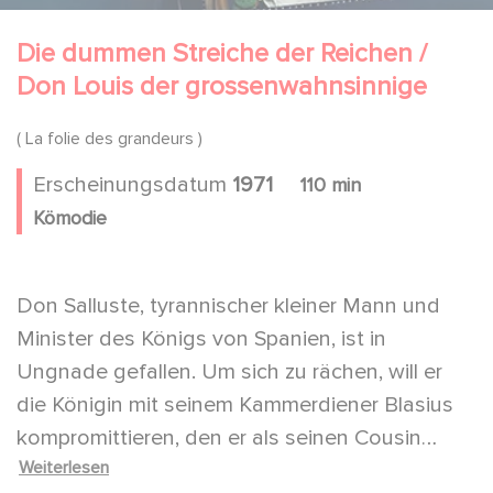
Die dummen Streiche der Reichen /
Don Louis der grossenwahnsinnige
( La folie des grandeurs )
Erscheinungsdatum
1971
110 min
Kömodie
Don Salluste, tyrannischer kleiner Mann und
Minister des Königs von Spanien, ist in
Ungnade gefallen. Um sich zu rächen, will er
die Königin mit seinem Kammerdiener Blasius
kompromittieren, den er als seinen Cousin
Weiterlesen
ausgibt. Aber der arme Blasius muss sich schon