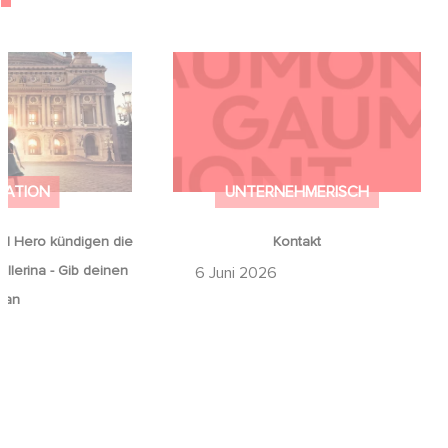
od Hero kündigen
Kontakt
on Ballerina - Gib
mals auf an
MATION
UNTERNEHMERISCH
d Hero kündigen die
Kontakt
llerina - Gib deinen
6 Juni 2026
 an