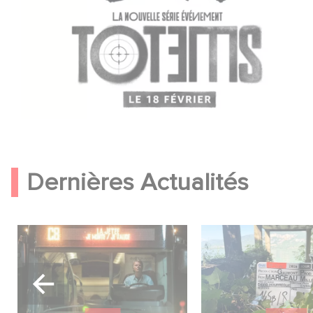
Dernières Actualités
Une date de sortie pour le
Le tournage de la 
nouveau film de Franck
série Le Roman d
Dubosc
Marceau Miller a 