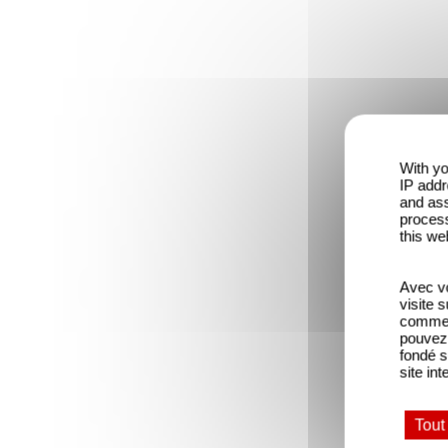
With yo
IP addr
and ass
process
this we
Avec vo
visite 
comme l
pouvez 
fondé s
site int
Tout