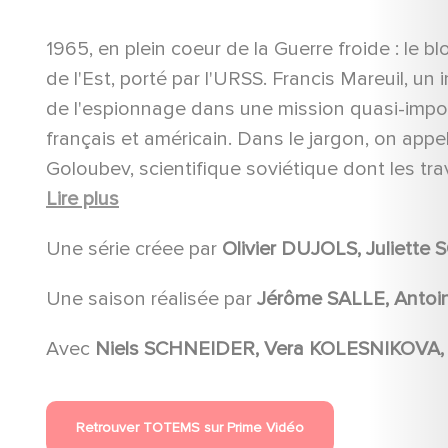
1965, en plein coeur de la Guerre froide : le b
de l'Est, porté par l'URSS. Francis Mareuil, un 
de l'espionnage dans une mission quasi-imposs
français et américain. Dans le jargon, on appell
Goloubev, scientifique soviétique dont les tr
menace l'équilibre géopolitique mondial. Il va c
Lire plus
talentueuse pianiste recrutée contre son gré 
Une série créee par
Olivier DUJOLS, Juliette
Francis et Lyudmila, naît un amour qui entrem
Une saison réalisée par
Jérôme SALLE, Antoi
Avec
Retrouver TOTEMS sur Prime Vidéo