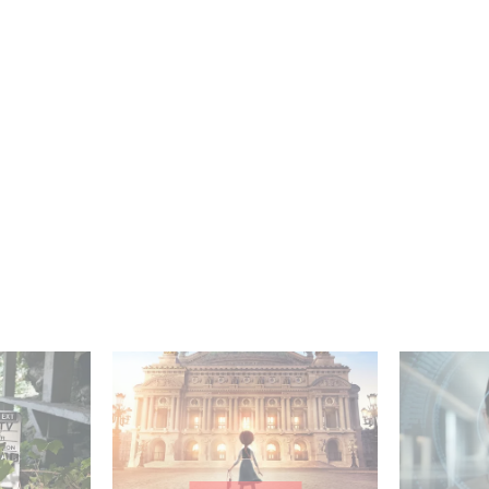
mini-
Gaumont et Good Hero
La nouve
e
annoncent la suite de
Gaumont 
débuté
Ballerina
Desierto 