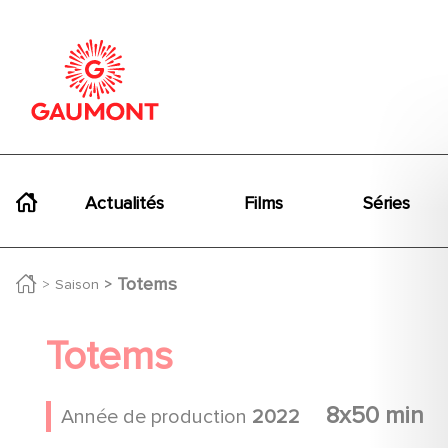
Aller au contenu principal
Panneau de gestion des cookies
Navigation principale
Actualités
Films
Séries
Totems
Saison
Totems
8x50 min
Année de production
2022