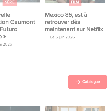
SÉRIE
FILM
elle
Mexico 86, est à
tion Gaumont
retrouver dès
 Futuro
maintenant sur Netflix
o »
Le
5 juin 2026
ai 2026
Catalogue