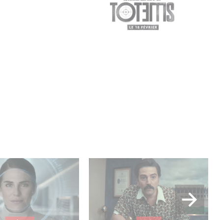
lle production
Mexico 86, est à retrouver
USA : « Futuro
dès maintenant sur Netflix
»