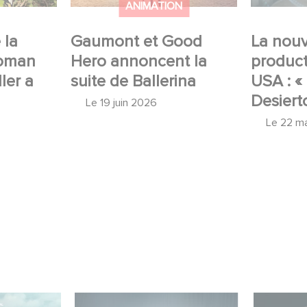
ANIMATION
 la
Gaumont et Good
La nouv
Roman
Hero annoncent la
produc
ler a
suite de Ballerina
USA : «
Desiert
Le
19 juin 2026
Le
22 m