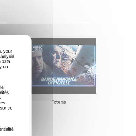
e, your
analysis
o data
y on
re
lités
s
Totems
ées
 sur ce
ntialité