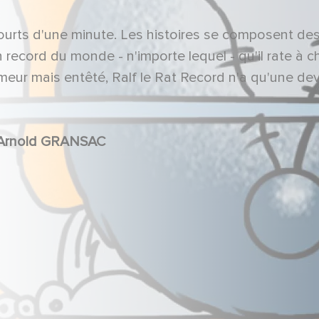
courts d'une minute. Les histoires se composent de
 record du monde - n'importe lequel - qu'il rate à 
meur mais entêté, Ralf le Rat Record n'a qu'une dev
 Arnold GRANSAC