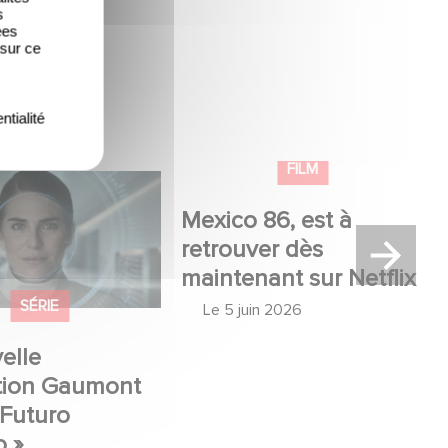
s
ées
 sur ce
ntialité
lle production
Mexico 86, est à retrouver
USA : « Futuro
dès maintenant sur Netflix
»
SÉRIE
FILM
elle
Mexico 86, est à
tion Gaumont
retrouver dès
 Futuro
maintenant sur Netflix
o »
Le
5 juin 2026