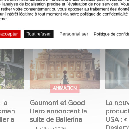
'analyse de localisation précise et l'évaluation de nos services. Vou
retirer votre consentement ou vous opposer au traitement des donn
ur l'intérêt légitime à tout moment via notre politique de confidentialité
ernet.
 accepter
Tout refuser
Personnaliser
Politique de confide
mini-
Gaumont et Good Hero
La nouve
e
annoncent la suite de
Gaumont 
débuté
Ballerina
Desierto 
ANIMATION
 la
Gaumont et Good
La nouv
Roman
Hero annoncent la
produc
ler a
suite de Ballerina
USA : «
Desiert
Le
19 juin 2026