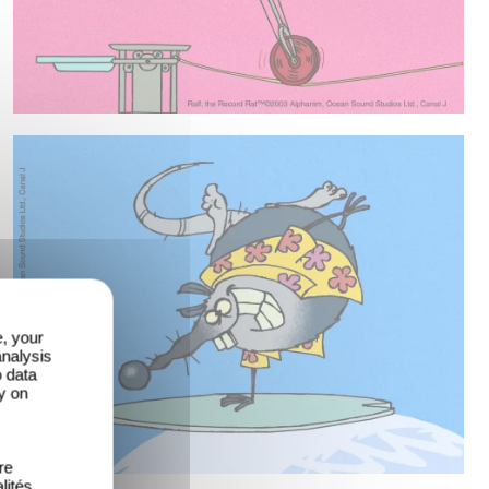
e, your
analysis
o data
y on
re
lités