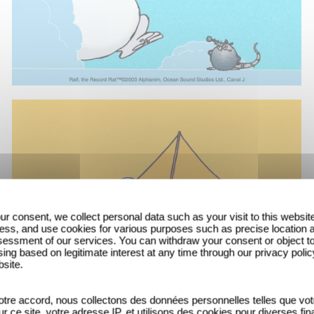
ur consent, we collect personal data such as your visit to this websit
ess, and use cookies for various purposes such as precise location 
essment of our services. You can withdraw your consent or object t
ing based on legitimate interest at any time through our privacy polic
bsite.
tre accord, nous collectons des données personnelles telles que vot
sur ce site, votre adresse IP, et utilisons des cookies pour diverses fina