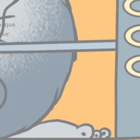
s
chaque
ise: