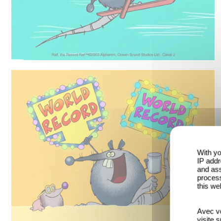
With yo
IP addr
and ass
process
this we
Avec vo
visite 