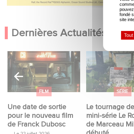
comme l
pouvez 
fondé s
site int
Dernières Actualités
Tout
Une date de sortie pour le
Le tournage de la 
nouveau film de Franck
série Le Roman d
Dubosc
Marceau Miller a 
FILM
SÉRIE
e
Une date de sortie
Le tournage de
pour le nouveau film
mini-série Le 
de Franck Dubosc
de Marceau Mil
débuté
Le
22 juillet 2026