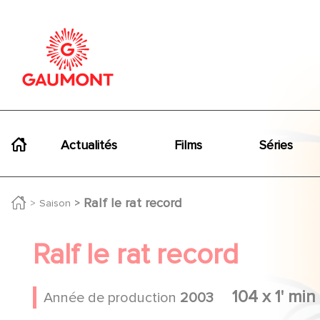
Aller au contenu principal
Panneau de gestion des cookies
Navigation principale
Actualités
Films
Séries
Ralf le rat record
Saison
Ralf le rat record
104 x 1' min
Année de production
2003