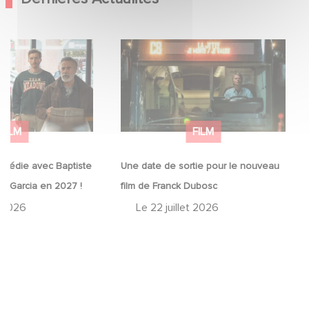
comédie avec
Une date de sortie pour le
lain et José Garcia
nouveau film de Franck Dubosc
FILM
FILM
omédie avec Baptiste
Une date de sortie pour le nouveau
sé Garcia en 2027 !
film de Franck Dubosc
t 2026
Le
22 juillet 2026