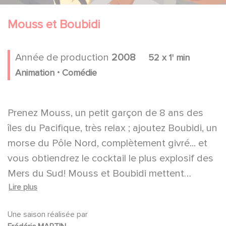
Mouss et Boubidi
Année de production
2008
52 x 1' min
.
Animation
Comédie
Prenez Mouss, un petit garçon de 8 ans des
îles du Pacifique, très relax ; ajoutez Boubidi, un
morse du Pôle Nord, complètement givré... et
vous obtiendrez le cocktail le plus explosif des
Mers du Sud! Mouss et Boubidi mettent
Lire plus
l'ambiance sur la plage avec un ouragan de
gags et une tempête tropicale de
Une saison réalisée par
catastrophes. Mais leurs aventures se