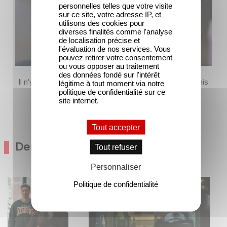
personnelles telles que votre visite
sur ce site, votre adresse IP, et
utilisons des cookies pour
diverses finalités comme l'analyse
de localisation précise et
l'évaluation de nos services. Vous
pouvez retirer votre consentement
ou vous opposer au traitement
des données fondé sur l'intérêt
Il n'y a pas encore de contenu dans cette section mais
légitime à tout moment via notre
politique de confidentialité sur ce
revenez bientôt
site internet.
Tout accepter
Dernières Actualités
Tout refuser
Personnaliser
comédie avec
Une date de sortie pour le
Politique de confidentialité
lain et José Garcia
nouveau film de Franck Dubosc