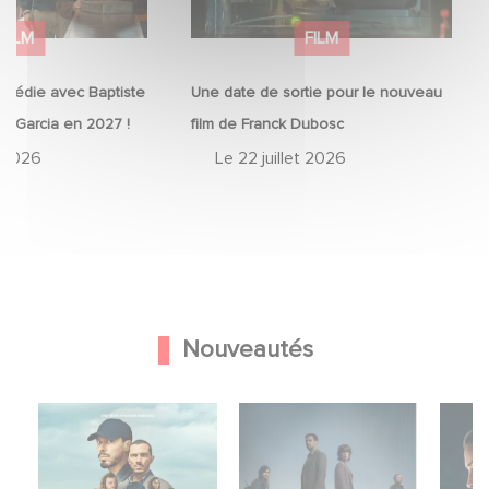
FILM
FILM
omédie avec Baptiste
Une date de sortie pour le nouveau
sé Garcia en 2027 !
film de Franck Dubosc
t 2026
Le
22 juillet 2026
Nouveautés
L'a