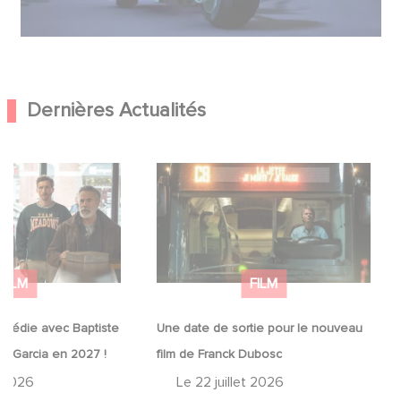
Dernières Actualités
comédie avec
Une date de sortie pour le
lain et José Garcia
nouveau film de Franck Dubosc
FILM
FILM
omédie avec Baptiste
Une date de sortie pour le nouveau
sé Garcia en 2027 !
film de Franck Dubosc
t 2026
Le
22 juillet 2026