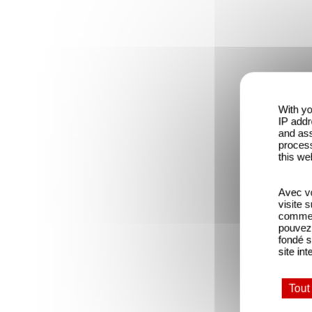
With yo
IP addr
and ass
process
this we
Avec vo
visite 
comme l
pouvez 
fondé s
site int
Tout