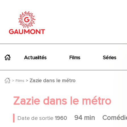
Aller au contenu principal
Panneau de gestion des cookies
Navigation principale
Actualités
Films
Séries
Zazie dans le métro
Films
Zazie dans le métro
94 min
Comédi
Date de sortie
1960