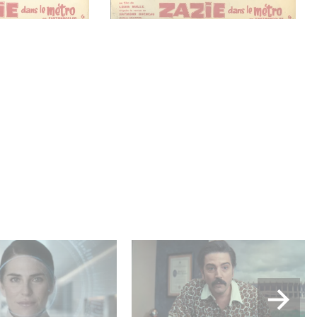
lle production
Mexico 86, est à retrouver
USA : « Futuro
dès maintenant sur Netflix
 »