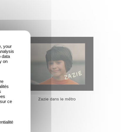
e, your
analysis
o data
y on
re
lités
s
ées
Zazie dans le métro
 sur ce
ntialité