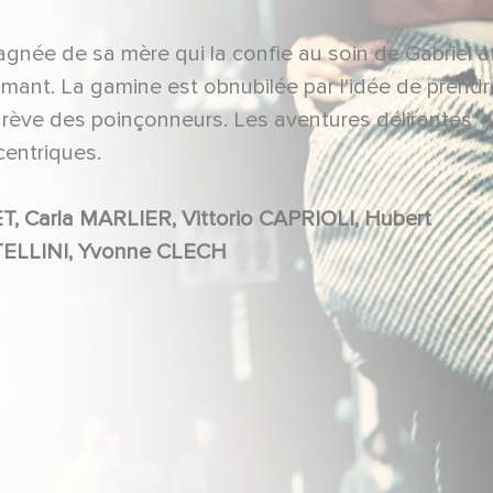
agnée de sa mère qui la confie au soin de Gabriel a
mant. La gamine est obnubilée par l'idée de prendr
 grève des poinçonneurs. Les aventures délirantes
centriques.
DESCHAMPS, Jacques DUFILHO, Annie FRATELLINI, Yvonne CLECH