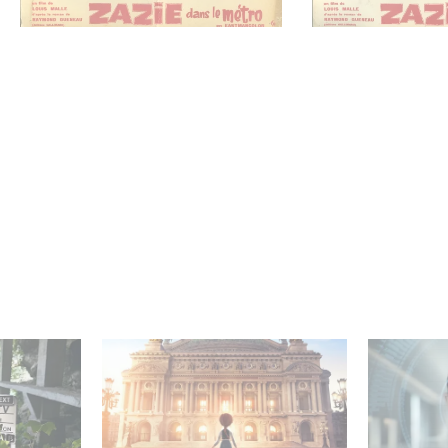
mini-série
Gaumont et Good Hero
La nouve
ceau
annoncent la suite de
Gaumont 
Ballerina
Desierto