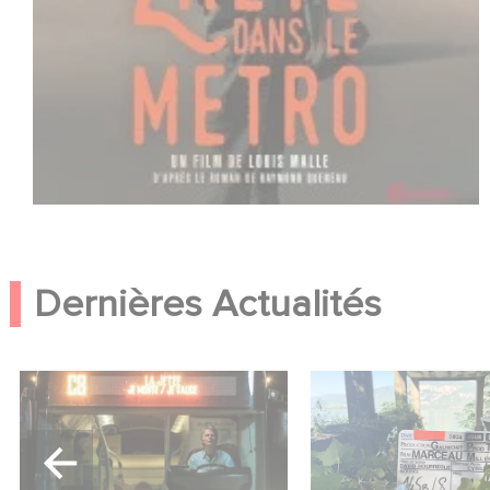
Dernières Actualités
Une date de sortie pour le
Le tournage de la 
nouveau film de Franck
Le Roman de Mar
Dubosc
Miller a débuté