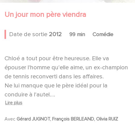
Un jour mon père viendra
Date de sortie
2012
99 min
Comédie
Chloé a tout pour être heureuse. Elle va
épouser l'homme qu'elle aime, un ex-champion
de tennis reconverti dans les affaires.
Ne lui manque que le père idéal pour la
conduire à l'autel.
Lire plus
Qui de Bernard, aristocrate psychorigide et
bourré de tocs ou de Gus, un filou généreux et
Avec
Gérard JUGNOT, François BERLEAND, Olivia RUIZ
porté sur l'alcool, sera le père de ses rêves?