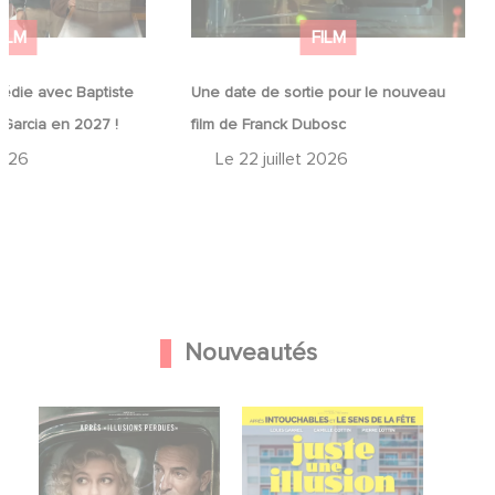
FILM
FILM
édie avec Baptiste
Une date de sortie pour le nouveau
 Garcia en 2027 !
film de Franck Dubosc
2026
Le
22 juillet 2026
Nouveautés