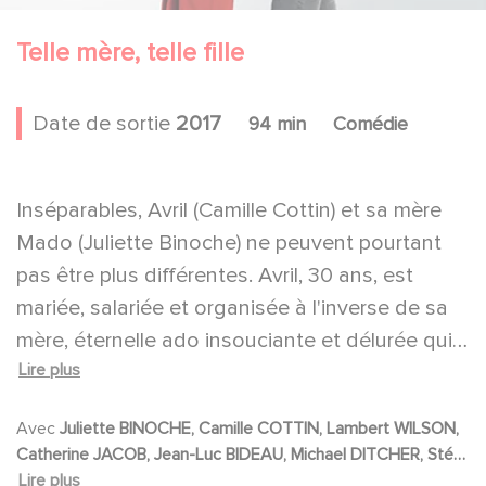
Telle mère, telle fille
Date de sortie
2017
94 min
Comédie
Inséparables, Avril (Camille Cottin) et sa mère
Mado (Juliette Binoche) ne peuvent pourtant
pas être plus différentes. Avril, 30 ans, est
mariée, salariée et organisée à l'inverse de sa
mère, éternelle ado insouciante et délurée qui
Lire plus
vit aux crochets de sa fille depuis son divorce.
Mais quand les deux femmes se retrouvent
Avec
Juliette BINOCHE, Camille COTTIN, Lambert WILSON,
enceintes en même temps et sous le même
Catherine JACOB, Jean-Luc BIDEAU, Michael DITCHER, Stéfi
toit, le clash est inévitable. Parce que si Mado,
Lire plus
CELMA, Philippe VIEUX, Olivia CÔTE