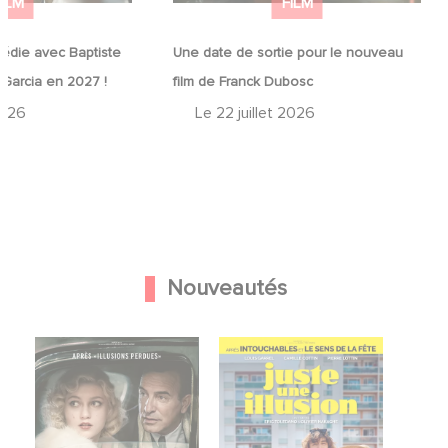
FILM
FILM
édie avec Baptiste
Une date de sortie pour le nouveau
 Garcia en 2027 !
film de Franck Dubosc
2026
Le
22 juillet 2026
Nouveautés