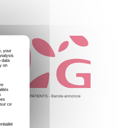
e, your
analysis
o data
y on
re
lités
s
PATIENTS - Bande-annonce
ées
 sur ce
ntialité