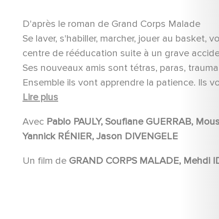
D'après le roman de Grand Corps Malade
Se laver, s'habiller, marcher, jouer au basket, 
centre de rééducation suite à un grave accide
Ses nouveaux amis sont tétras, paras, traumas 
Ensemble ils vont apprendre la patience. Ils vo
surtout trouver l'énergie pour réapprendre à vi
Lire plus
Patients est l'histoire d'une renaissance, d'un
Avec
Pablo PAULY, Soufiane GUERRAB, Moussa MANSALY, Nailia HARZOUNE, Franck FALISE,
larmes et d'éclats de rire, mais surtout de ren
Yannick RÉNIER, Jason DIVENGELE
Un film de
GRAND CORPS MALADE, Mehdi I