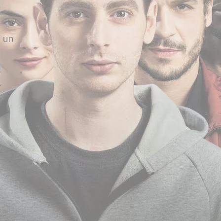
s un
de