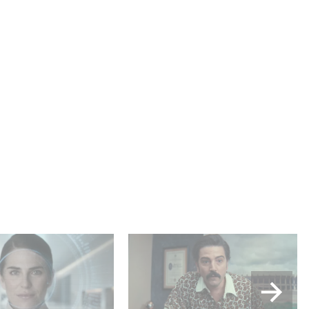
lle production
Mexico 86, est à retrouver
USA : « Futuro
dès maintenant sur Netflix
 »