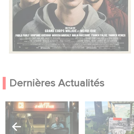
Dernières Actualités
Une date de sortie pour le
Le tournage de la 
nouveau film de Franck
Le Roman de Mar
Dubosc
Miller a débuté