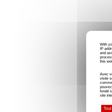
With yo
IP addr
and ass
process
this we
Avec vo
visite 
comme l
pouvez 
fondé s
site int
Tout