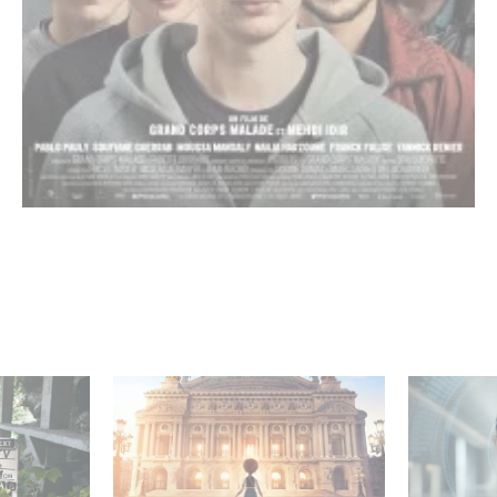
mini-série
Gaumont et Good Hero
La nouve
ceau
annoncent la suite de
Gaumont 
Ballerina
Desierto