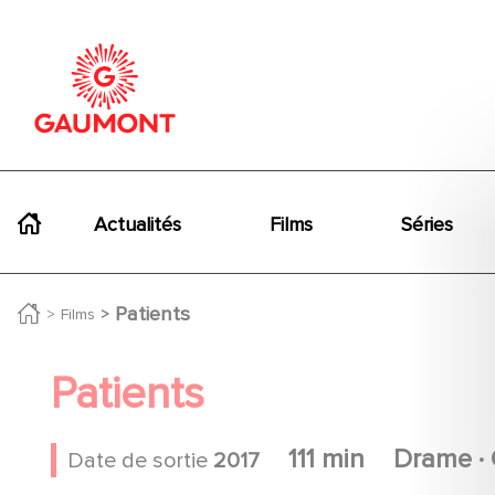
Aller au contenu principal
Panneau de gestion des cookies
Navigation principale
Actualités
Films
Séries
Patients
Films
Patients
.
111 min
Drame
Date de sortie
2017