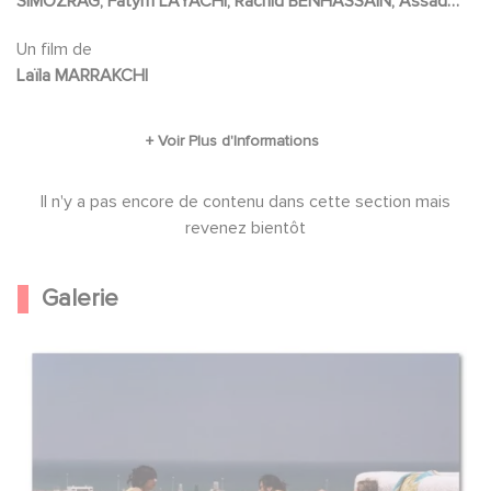
SIMOZRAG, Fatym LAYACHI, Rachid BENHASSAIN, Assad
aux contradictions de son milieu, de sa famille
BOUAB, Khalid MAADOUR
et surtout à son grand frère pour qui l'avenir
Un film de
Laïla MARRAKCHI
passe par un retour aux valeurs traditionnelles.
Il n'y a pas encore de contenu dans cette section mais
revenez bientôt
Galerie