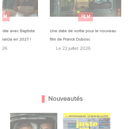
FILM
FILM
édie avec Baptiste
Une date de sortie pour le nouveau
 Garcia en 2027 !
film de Franck Dubosc
2026
Le
22 juillet 2026
Nouveautés