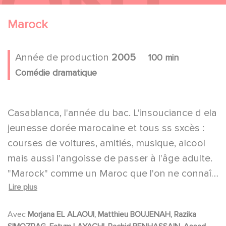
Marock
Année de production
2005
100 min
Comédie dramatique
Casablanca, l'année du bac. L'insouciance d ela
jeunesse dorée marocaine et tous ss sxcès :
courses de voitures, amitiés, musique, alcool
mais aussi l'angoisse de passer à l'âge adulte.
"Marock" comme un Maroc que l'on ne connaît
Lire plus
pas à l'image de celui de Rita, 17 ans, qui se
heurte aux traditions de son pays. En vivant sa
Avec
Morjana EL ALAOUI, Matthieu BOUJENAH, Razika
première histoire d'amour, elle va se confronter