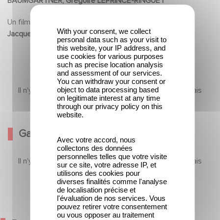
BAUMGARTNER, Grégoire LEPRINCE-RINGUET
familiale. Voilée. Mais chaque matin, elle se
change, dans un café, son refuge à elle ; avant
Un film de
With your consent, we collect
Jacques BRAL
de se rendre à son travail, la chevelure et
personal data such as your visit to
this website, your IP address, and
l'esprit libres. A la maison, Moncef est inquiet :
use cookies for various purposes
such as precise location analysis
Cobra est encore célibataire et il voudrait bien
and assessment of our services.
la marier au plut tôt. Dans l'entreprise où Cobra
You can withdraw your consent or
object to data processing based
Il n'y a pas encore de contenu dans cette section mais
travaille, le jeune patron est tombé amoureux
on legitimate interest at any time
revenez bientôt
through our privacy policy on this
d'elle. Il est prêt à tout pour l'épouser. Mais
website.
Cobra, elle veut choisir, comme sa mère l'avait
Galerie
fait en son temps avec son père. Elle n'aura
Avec votre accord, nous
collectons des données
pas le temps de présenter "l'homme de sa vie"
personnelles telles que votre visite
Il n'y a pas encore de contenu dans cette section mais
sur ce site, votre adresse IP, et
à ses parents. Un ami de son père les suprend .
revenez bientôt
utilisons des cookies pour
diverses finalités comme l'analyse
Dans le café...
de localisation précise et
l'évaluation de nos services. Vous
pouvez retirer votre consentement
ou vous opposer au traitement