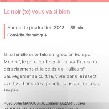
Le noir (te) vous va si bien
Année de production
2012
88 min
Comédie dramatique
Une famille orientale émigrée, en Europe.
Moncef, le père, porte en lui la souffrance du
déracinement et le poids de "l'ailleurs".
Sauvegarder sa culture, vivre dans le resect
des traditions c'est pour lui, plus qu'une règle
Lire plus
de vie, une manière de rester fidèle à son
passé, à son origine et surtout... à lui-même.
Avec
Sofia MANOUSHA, Lounès TAZAIRT, Julien
Chaque matin, Cobra, sa fille, quitte la maison