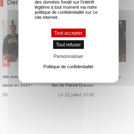
Dernières Actualités
des données fondé sur l'intérêt
légitime à tout moment via notre
politique de confidentialité sur ce
site internet.
médie avec
Une date de sortie pour le nouveau
in et José Garcia
film de Franck Dubosc
Tout accepter
Tout refuser
Personnaliser
FILM
FILM
Politique de confidentialité
édie avec Baptiste
Une date de sortie pour le nouveau
 Garcia en 2027 !
film de Franck Dubosc
2026
Le
22 juillet 2026