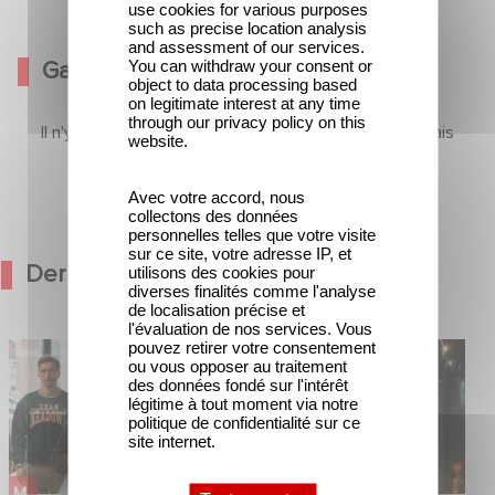
use cookies for various purposes
such as precise location analysis
and assessment of our services.
You can withdraw your consent or
Galerie
object to data processing based
on legitimate interest at any time
through our privacy policy on this
Il n'y a pas encore de contenu dans cette section mais
website.
revenez bientôt
Avec votre accord, nous
collectons des données
personnelles telles que votre visite
sur ce site, votre adresse IP, et
Dernières Actualités
utilisons des cookies pour
diverses finalités comme l'analyse
de localisation précise et
l'évaluation de nos services. Vous
pouvez retirer votre consentement
médie avec
Une date de sortie pour le nouveau
ou vous opposer au traitement
in et José Garcia
film de Franck Dubosc
des données fondé sur l'intérêt
légitime à tout moment via notre
politique de confidentialité sur ce
site internet.
FILM
FILM