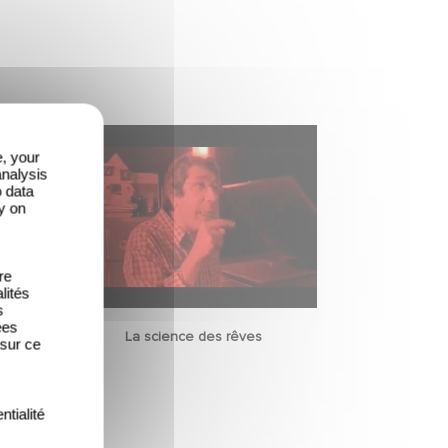
e, your
analysis
o data
y on
re
lités
s
ées
La science des rêves
 sur ce
ntialité