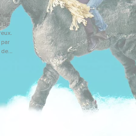
 vie
n de
reux.
 par
n de