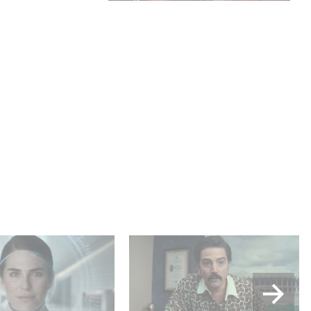
lle production
Mexico 86, est à retrouver
USA : « Futuro
dès maintenant sur Netflix
 »