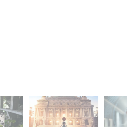
mini-série
Gaumont et Good Hero
La nouve
ceau
annoncent la suite de
Gaumont 
Ballerina
Desierto