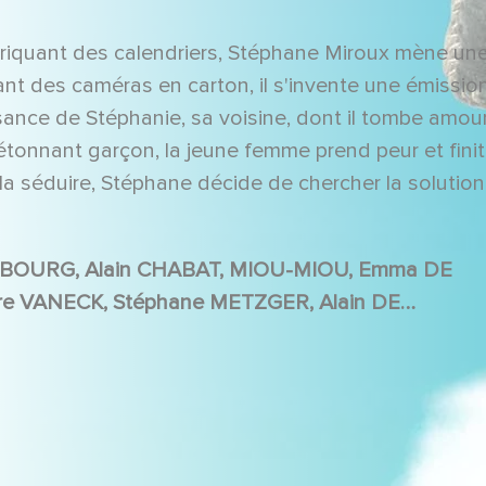
abriquant des calendriers, Stéphane Miroux mène une
t des caméras en carton, il s'invente une émissio
naissance de Stéphanie, sa voisine, dont il tombe amou
étonnant garçon, la jeune femme prend peur et finit
la séduire, Stéphane décide de chercher la solutio
URT, Inigo LEZZI, Yvette PETIT, Jean-Michel BERNARD