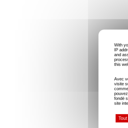
With yo
IP addr
and ass
process
this we
Avec vo
visite 
comme l
pouvez 
fondé s
site int
Tout