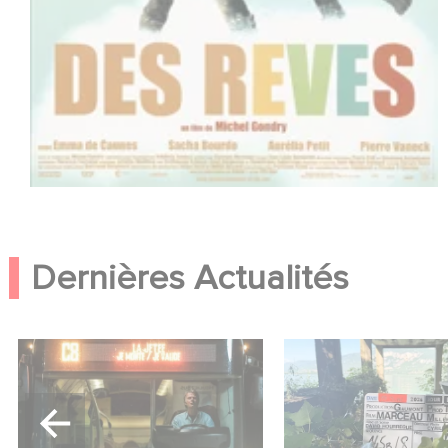
Dernières Actualités
Une date de sortie pour le
Le tournage de la 
nouveau film de Franck
Le Roman de Mar
Dubosc
Miller a débuté