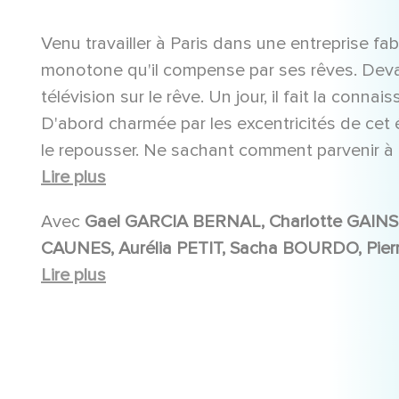
Venu travailler à Paris dans une entreprise f
monotone qu'il compense par ses rêves. Devan
télévision sur le rêve. Un jour, il fait la con
D'abord charmée par les excentricités de cet 
le repousser. Ne sachant comment parvenir à 
son problème là où l'imagination est reine ...
Lire plus
Avec
Gael GARCIA BERNAL, Charlotte GAINSBOURG, Alain CHABAT, MIOU-MIOU, Emma DE
CAUNES, Aurélia PETIT, Sacha BOURDO, Pierre VANECK, Stéphane METZGER, Alain DE
Lire plus
MOYENCO