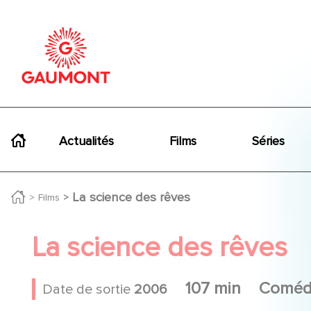
Aller au contenu principal
Panneau de gestion des cookies
Navigation principale
Actualités
Films
Séries
La science des rêves
Films
La science des rêves
107 min
Coméd
Date de sortie
2006