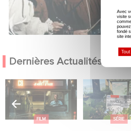
Avec vo
visite 
comme l
pouvez 
fondé s
site int
Tout
Dernières Actualités
Une date de sortie pour le
Le tournage de la 
nouveau film de Franck
Le Roman de Mar
Dubosc
Miller a débuté
FILM
SÉRIE