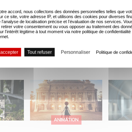
tre accord, nous collectons des données personnelles telles que vot
sur ce site, votre adresse IP, et utilisons des cookies pour diverses fina
'analyse de localisation précise et l'évaluation de nos services. Vou
retirer votre consentement ou vous opposer au traitement des donn
ur l'intérêt légitime à tout moment via notre politique de confidentialité
ernet.
 accepter
Tout refuser
Personnaliser
Politique de confide
mini-série
Gaumont et Good Hero
La nouve
ceau
annoncent la suite de
Gaumont 
Ballerina
Desierto
ANIMATION