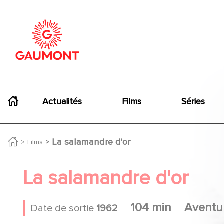
Aller au contenu principal
Panneau de gestion des cookies
Navigation principale
Actualités
Films
Séries
La salamandre d'or
Films
La salamandre d'or
104 min
Aventu
Date de sortie
1962