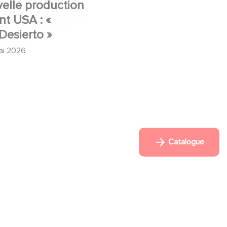
elle production
Mexico 86, est à
t USA : «
retrouver dès
Desierto »
maintenant sur Netflix
ai 2026
Le
5 juin 2026
Catalogue