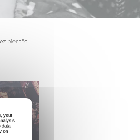
ez bientôt
e, your
analysis
o data
y on