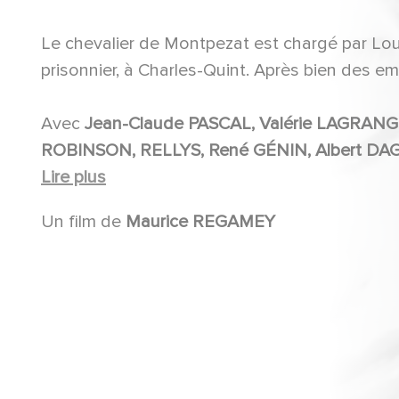
Le chevalier de Montpezat est chargé par Loui
prisonnier, à Charles-Quint. Après bien des em
Avec
Jean-Claude PASCAL, Valérie LAGRANGE, John JUSTIN, Michel GALABRU, Madeleine
ROBINSON, RELLYS, René GÉNIN, Albert DAGNANT, Robert LE BEAL, Pierre STEPHEN, Jacqueline
Lire plus
RICHE, Cla
Un film de
Maurice REGAMEY