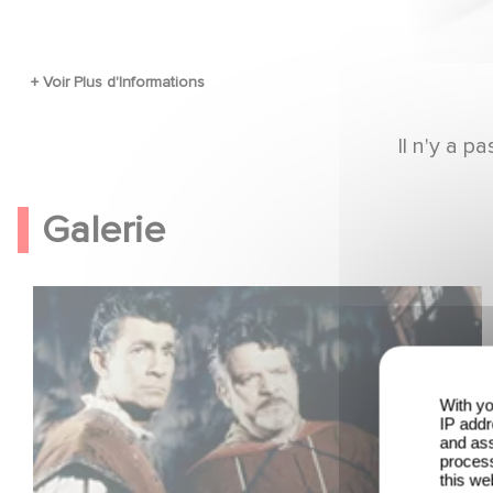
Il n'y a 
Galerie
With yo
IP addr
and ass
process
this we