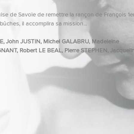
se de Savoie de remettre la rançon de François 1er
bûches, il accomplira sa mission...
ude TITRE, Antoine BALPETRÉ, Scilla GABEL