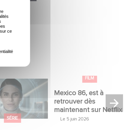
re
lités
s
ées
 sur ce
ntialité
lle production
Mexico 86, est à retrouver
USA : « Futuro
dès maintenant sur Netflix
 »
SÉRIE
FILM