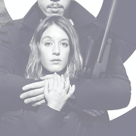
 où
mille.
met
e des