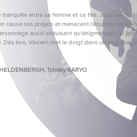
tranquille entre sa femme et sa fille. Jusqu'au jour
n cause ses projets et menacent l'équilibre de sa fa
ersonnage aussi séduisant qu'énigmatique, lui pro
er. Dès lors, Vincent met le doigt dans un engrenag
Reda KATEB, Ludivine SAGNIER, Johan HELDENBERGH, Tcheky KARYO