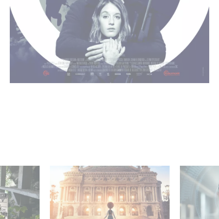
mini-série
Gaumont et Good Hero
La nouve
ceau
annoncent la suite de
Gaumont 
Ballerina
Desierto