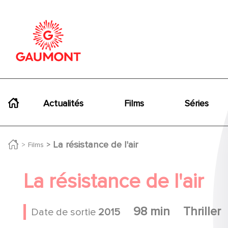
Aller au contenu principal
Panneau de gestion des cookies
Navigation principale
Actualités
Films
Séries
La résistance de l'air
Films
La résistance de l'air
98 min
Thriller
Date de sortie
2015