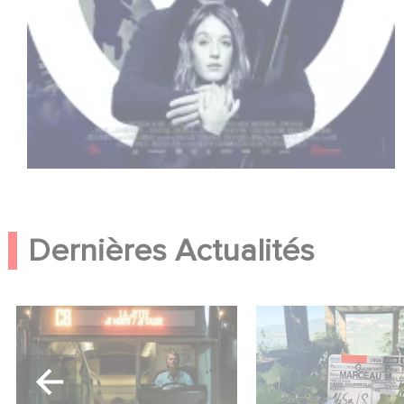
Dernières Actualités
Une date de sortie pour le
Le tournage de la 
nouveau film de Franck
Le Roman de Mar
Dubosc
Miller a débuté