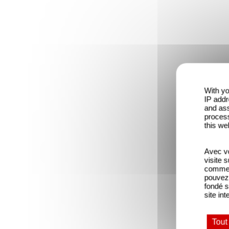
With yo
IP addr
and ass
process
this we
Avec vo
visite 
comme l
pouvez 
fondé s
site int
Tout