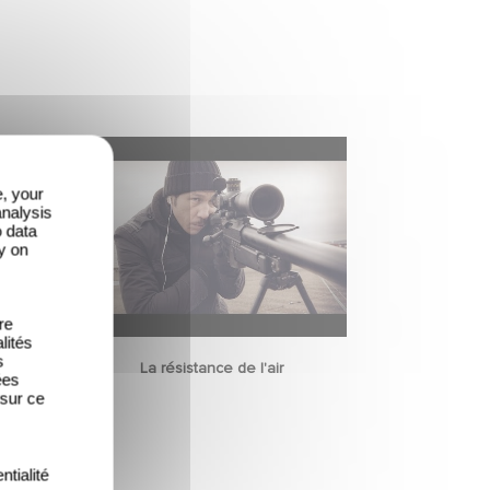
e, your
analysis
o data
y on
re
lités
s
nonce
La résistance de l'air
ées
 sur ce
ntialité