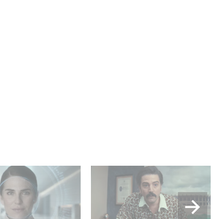
lle production
Mexico 86, est à retrouver
USA : « Futuro
dès maintenant sur Netflix
 »